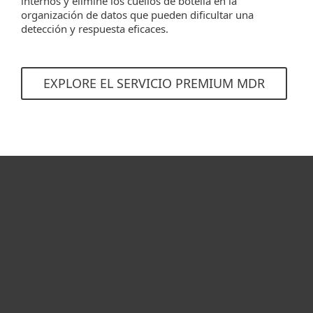
internos y elimine los cuellos de botella en la
organización de datos que pueden dificultar una
detección y respuesta eficaces.
EXPLORE EL SERVICIO PREMIUM MDR
Hogar
Empresas
Partners
Soporte