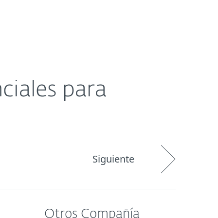
Acerca de
Blog
Tienda
Paraguay
Ventas corporativas
Cliente existente
nciales para
Siguiente
Otros Compañía