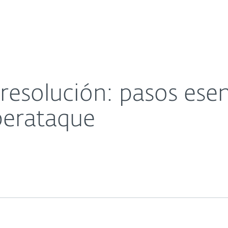
esas
Para Partners
ra sobrevivir a un ciberataque
Servicios
¿Por qué ESET?
 resolución: pasos ese
iberataque