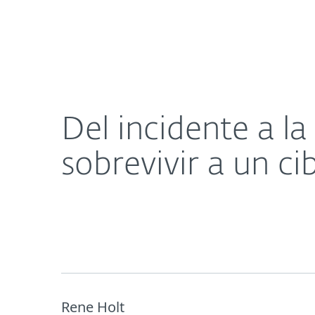
Para el Hogar
Para Empr
Del incidente a la resolución: pasos esenciales pa
Plataforma
Soluciones
Del incidente a la
sobrevivir a un c
Rene Holt