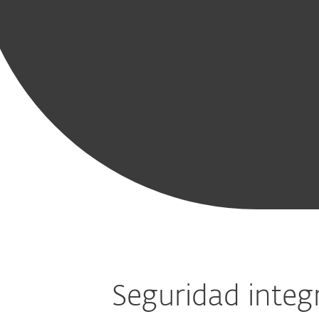
Módulos clave
Cifrado
Mobile
Protección de
Defensa
moderno para
Threat
cargas
avanzada
endpoints
Defense
de trabajo en
contra
la nube
amenazas
Seguridad inte