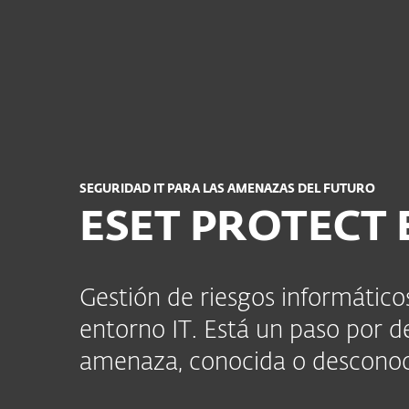
Para el Hogar
Para Empr
PY BO VE PA EC LA
Para empresas
Ciberseguridad: ESET
Plataforma
Soluciones
SEGURIDAD IT PARA LAS AMENAZAS DEL FUTURO
ESET PROTECT E
Gestión de riesgos informáticos
entorno IT. Está un paso por d
amenaza, conocida o descono