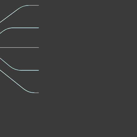
Más infor
Más información
Cifrado
Defensa 
de disco completo
contra a
Más información
Más infor