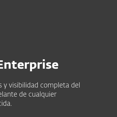
esas
Para Partners
 PROTECT Enterprise
Servicios
¿Por qué ESET?
nterprise
 y visibilidad completa del
elante de cualquier
cida.