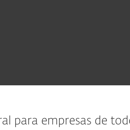
Ver todas
Detección y
Autenticación
Servicio
las
respuesta
en
MDR
características
múltiples
Ultimate
factores
gral para empresas de to