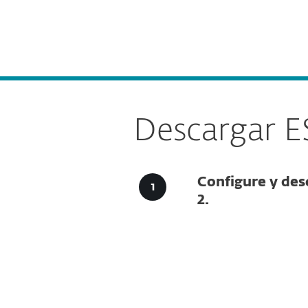
Para el Hogar
Para Empr
Descargar ESET Endpoint Security para macOS
Plataforma
Soluciones
Descargar E
Configure y des
2.
Configu