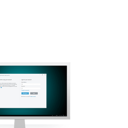
descarga
Volver a la descarga simple
Elija otra versión