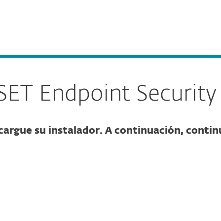
esas
Para Partners
Servicios
¿Por qué ESET?
SET Endpoint Securit
cargue su instalador. A continuación, conti
re la descarga
DESCARGAR