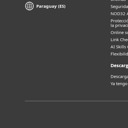
Paraguay (ES)
Segurida
NOD32 A
Protecci
la privac
Online s
Link Che
AI Skills
Flexibili
Descarg
Descarga
Ya tengo