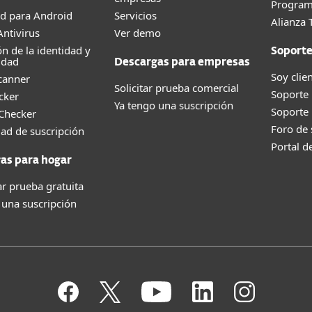
Program
d para Android
Servicios
Alianza 
ntivirus
Ver demo
ón de la identidad y
Soport
idad
Descargas para empresas
Soy clie
canner
Solicitar prueba comercial
Soporte
cker
Ya tengo una suscripción
Soporte
 Checker
Foro de
dad de suscripción
Portal d
as para hogar
r prueba gratuita
 una suscripción