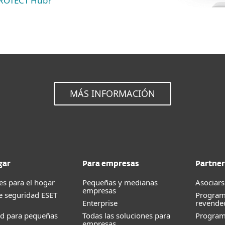
PROTECT Hub?
MÁS INFORMACIÓN
gar
Para empresas
Partner
es para el hogar
Pequeñas y medianas
Asociars
empresas
e seguridad ESET
Program
Enterprise
revende
ad para pequeñas
Todas las soluciones para
Progra
empresas