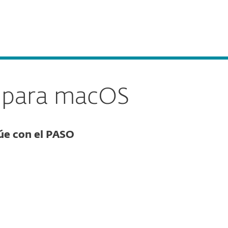
Acerca de
Blog
Tienda
Paraguay
Ventas corporativas
Cliente existente
y para macOS
núe con el PASO
Documentación
Opciones de