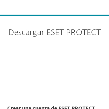
MENU
Descargar ESET PROTECT
Instalador todo en uno
Aparatos virtuales
Instaladores autónomos
Crear una cuenta de ESET PROTECT