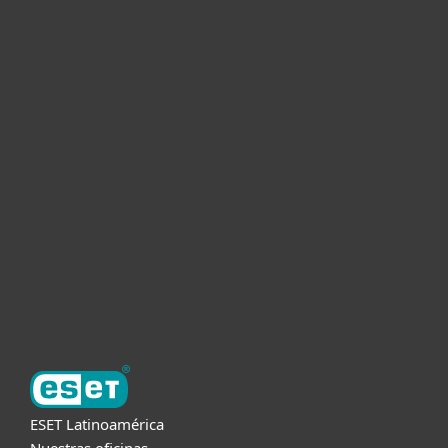
Hogar
Empresas
Partners
Soporte
Acerca de ESET
ESET Latinoamérica
Nuestras oficinas