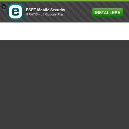
×
ESET Mobile Security
INSTALLERA
MENU
GRATIS - på Google Play
För hemmet
För företag
Samarbetspartner
Support
Om ESET