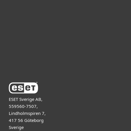
För hemmet
För företag
Samarbetspartner
Support
Om ESET
ESET Sverige AB,
559560-7507,
Lindholmspiren 7,
417 56 Göteborg
Sverige