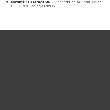
Maximálne 3 zariadenia
→ k dispozícii pri zakúpení úrovne
ESET HOME Security Premium
Pre domácnosti
Pre firmy
Užitočné informácie
Partnerstvo
O ESET