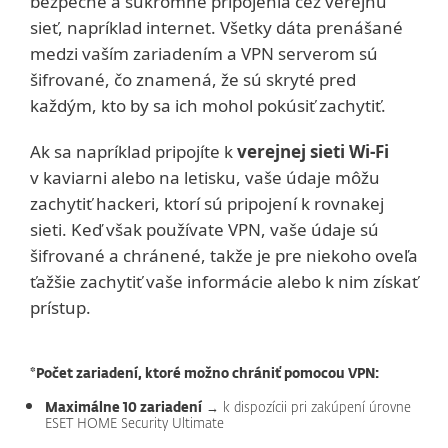
bezpečné a súkromné pripojenia cez verejnú
sieť, napríklad internet. Všetky dáta prenášané
medzi vaším zariadením a VPN serverom sú
šifrované, čo znamená, že sú skryté pred
každým, kto by sa ich mohol pokúsiť zachytiť.
Ak sa napríklad pripojíte k
verejnej sieti Wi-Fi
v kaviarni alebo na letisku, vaše údaje môžu
zachytiť hackeri, ktorí sú pripojení k rovnakej
sieti. Keď však používate VPN, vaše údaje sú
šifrované a chránené, takže je pre niekoho oveľa
ťažšie zachytiť vaše informácie alebo k nim získať
prístup.
*Počet zariadení, ktoré možno chrániť pomocou VPN:
Maximálne 10 zariadení
→ k dispozícii pri zakúpení úrovne
ESET HOME Security Ultimate