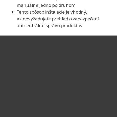
manuálne jedno po druhom
Tento spôsob inštalácie je vhodný,
ak nevyžadujete prehľad o zabezpečení
ani centrálnu správu produktov
Pre domácnosti
Pre firmy
Užitočné informácie
Partnerstvo
O ESET