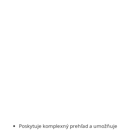
Nastavte si ESET PROTECT a nasaďte
produkty centrálne
Stiahnite a nasaďte si moduly manuálne
Poskytuje komplexný prehľad a umožňuje