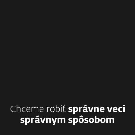
Zanietenie
Našu prácu vykonávame so zanietením a sme
odhodlaní meniť svet k lepšiemu. Veríme v seba
a v to, čo robíme.
Chceme robiť
správne veci
správnym spôsobom