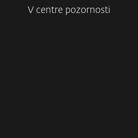
V centre pozornosti
ESET Commute.Protected.
Ušetrili sme 10 000 kg CO2! V júni 2024
využívala naša globálna komunita
ekologickú dopravu s cieľom spoločnými
silami chrániť planétu.