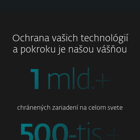
Ochrana vašich technológií
a pokroku je našou vášňou
1
mld.+
chránených zariadení na celom svete
500
‑tis.+