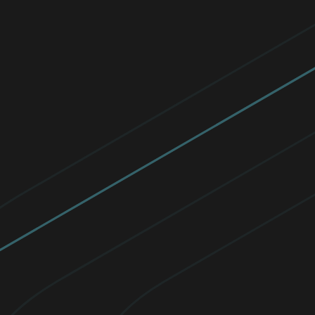
Prečítať
Oslava výnimočných žien pôsobiacich
v oblasti kybernetickej bezpečnosti
Od roku 2016 spoločnosť ESET udeľuje