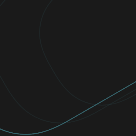
štipendiá s cieľom posilniť postavenie žien
a oceniť ich úspechy, vynikajúce študijné
výsledky či odhodlanie venovať sa kariére
v oblasti STEM (veda, technológia,
inžinierstvo a matematika).
Prečítať