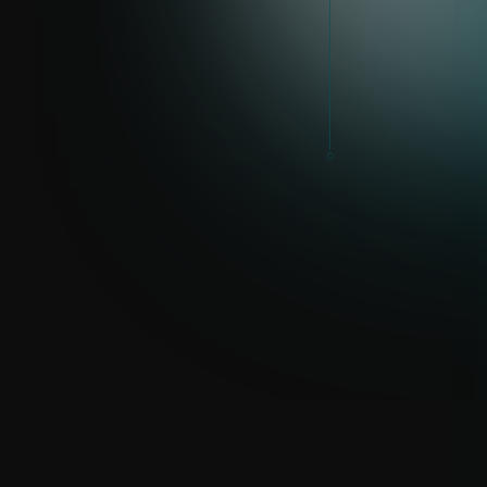
OSTATNÉ KRAJINY
Mara Joavina
mara.joavina@eset.com
LinkedIn
Pre domácnosti
Pre firmy