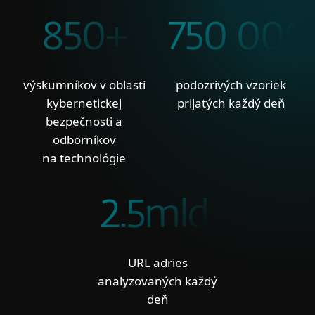
850+
750 000
výskumníkov v oblasti
podozrivých vzoriek
kybernetickej
prijatých každý deň
bezpečnosti a
odborníkov
na technológie
2.5mld.
URL adries
analyzovaných každý
deň