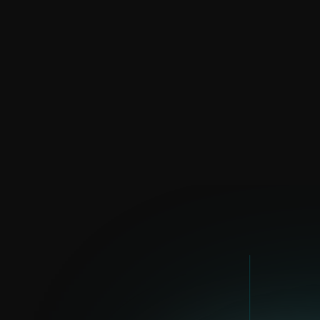
Michal Března
michal.brezna@eset.com
LinkedIn
SEVERNÁ AMERIKA
Andrea Doyle
andrea.doyle@eset.com
LinkedIn
TALIANSKO
Enrik Biath