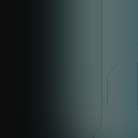
LinkedIn
BELGICKO, HOLANDSKO, LUXEMBURSKO
Patrick Jonker
patrick.jonker@eset.nl
LinkedIn
NEMECKO, RAKÚSKO, ŠVAJČIARSKO
John Knott
john.knott@eset.com
LinkedIn