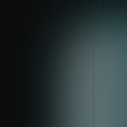
enrik.biath@eset.com
LinkedIn
ÁZIA
Harminder Singh
harminder.singh@eset.com
LinkedIn
SPOJENÉ KRÁĽOVSTVO
Nigel Pink
nigel.pink@eset.com