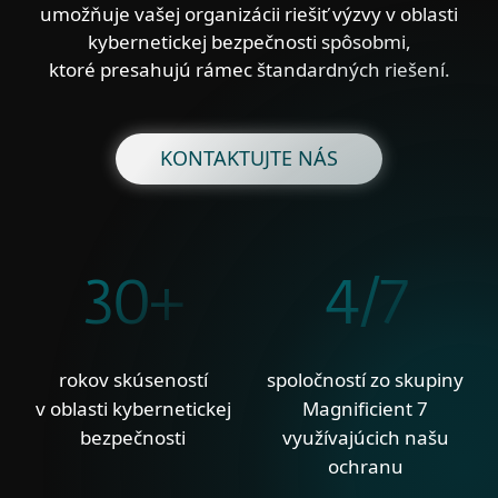
umožňuje vašej organizácii riešiť výzvy v oblasti
kybernetickej bezpečnosti spôsobmi,
ktoré presahujú rámec štandardných riešení.
KONTAKTUJTE NÁS
30+
4/7
rokov skúseností
spoločností zo skupiny
v oblasti kybernetickej
Magnificient 7
bezpečnosti
využívajúcich našu
ochranu