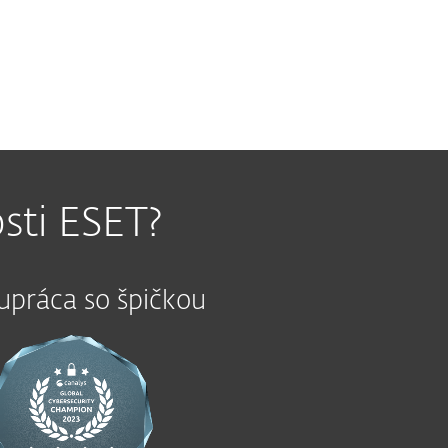
potrieb.
sti ESET?
upráca so špičkou