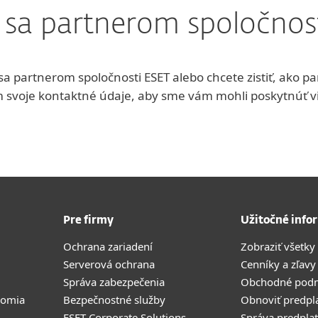
 sa partnerom spoločnos
a partnerom spoločnosti ESET alebo chcete zistiť, ako p
svoje kontaktné údaje, aby sme vám mohli poskytnúť vi
Pre firmy
Užitočné info
Ochrana zariadení
Zobraziť všetky
Serverová ochrana
Cenníky a zľavy
Správa zabezpečenia
Obchodné pod
romia
Bezpečnostné služby
Obnoviť predpl
ESET Corporate Solutions
Správa predpla