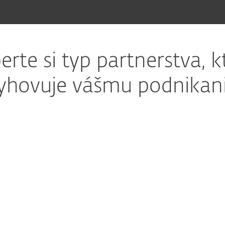
erte si typ partnerstva, k
yhovuje vášmu podnikan
program
MSP
 pomôže budovať firmu
Využite flexibilný ob