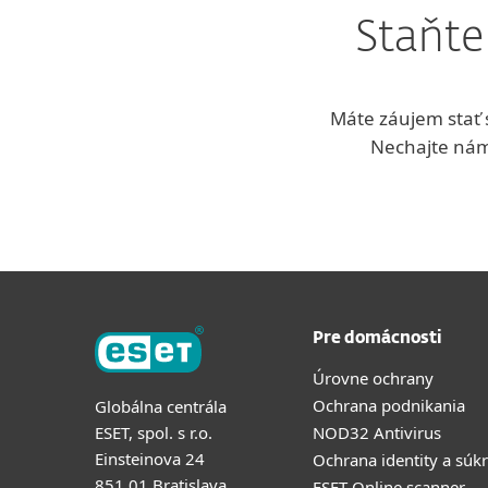
Staňte
Máte záujem stať s
Nechajte nám 
Pre domácnosti
Úrovne ochrany
Ochrana podnikania
Globálna centrála
ESET, spol. s r.o.
NOD32 Antivirus
Einsteinova 24
Ochrana identity a súk
851 01 Bratislava,
ESET Online scanner