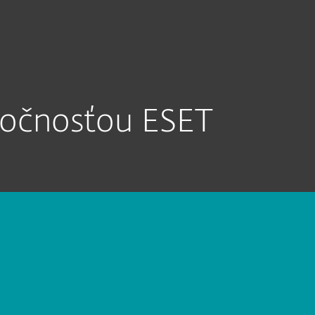
O nás
Košík
Slovensko
STAŇTE SA ESET PARTNEROM
Zákaznícka zóna
oločnosťou ESET