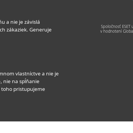
 a nie je závislá
Spoločnosť ESET u
ch zákaziek. Generuje
v hodnotení Global
mnom vlastníctve a nie je
, nie na spĺňanie
a toho pristupujeme