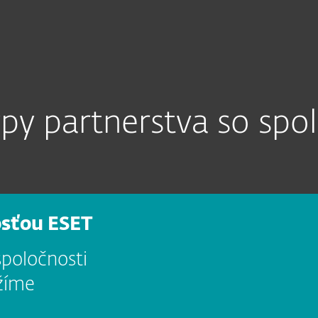
lužby
Partneri
Prečo ESET
py partnerstva so sp
osťou ESET
spoločnosti
ržíme