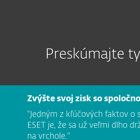
Domácnosti
Firmy
SK
Pre firmy
ESET partnerstvo
Platforma
Riešenia
S
Preskúmajte ty
Zvýšte svoj zisk so spoločn
"Jedným z kľúčových faktov o 
ESET je, že sa už veľmi dlho d
na vrchole."