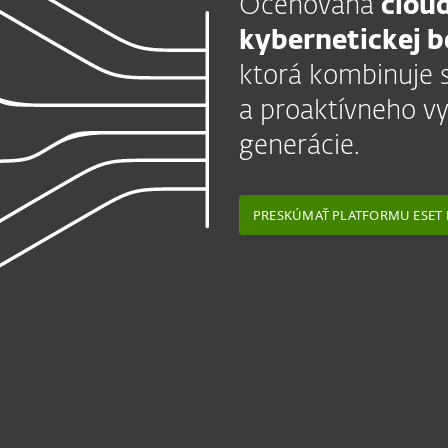
Oceňovaná
clou
kybernetickej 
ktorá kombinuje s
a proaktívneho vy
generácie.
PRESKÚMAŤ PLATFORMU ESET 