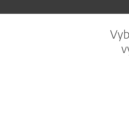
Vyb
v
Partnerský 
Partnerský program ESET vám