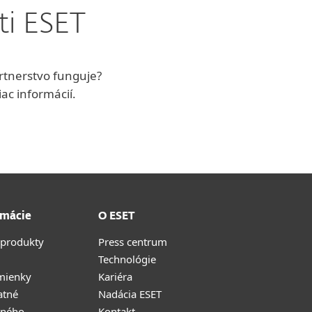
ti ESET
artnerstvo funguje?
ac informácií.
rmácie
O ESET
 produkty
Press centrum
Technológie
mienky
Kariéra
atné
Nadácia ESET
tného
Kontakt