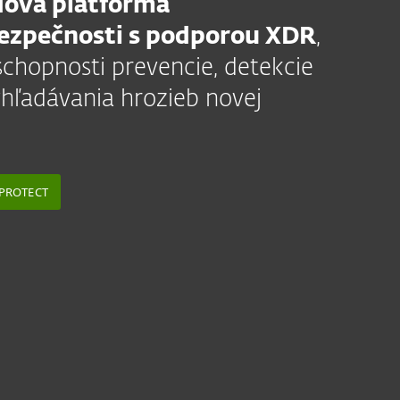
dová platforma
bezpečnosti s podporou XDR
,
chopnosti prevencie, detekcie
hľadávania hrozieb novej
PROTECT