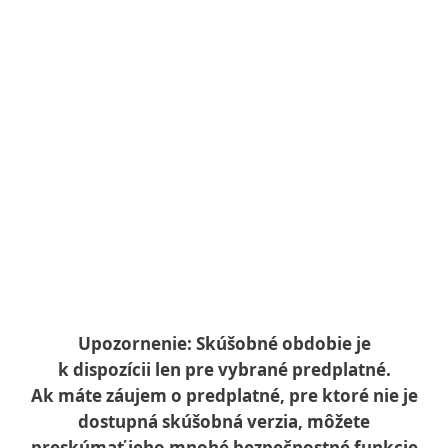
Ako funguje bezplatná
skúšobná verzia?
Koľko zariadení môžem chrániť
v rámci bezplatnej skúšobnej
verzie?
Môžem si nainštalovať ESET ak už
mám na svojom zariadení
bezpečnostný softvér?
Upozornenie: Skúšobné obdobie je
k dispozícii len pre vybrané predplatné.
Ak máte záujem o predplatné, pre ktoré nie je
dostupná skúšobná verzia, môžete
preskúmať jeho mnohé bezpečnostné funkcie