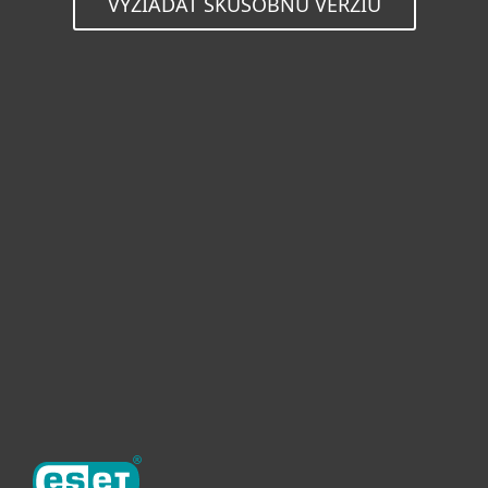
VYŽIADAŤ SKÚŠOBNÚ VERZIU
Pre domácnosti
Pre firmy
Užitočné informácie
Partnerstvo
O ESET