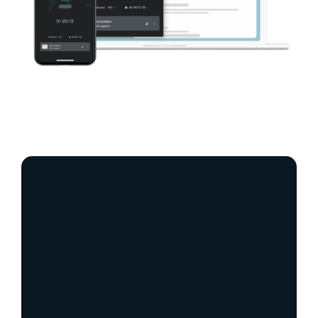
Vylepšená ochrana
súkromia a anonymita
Ochrana identity
Spoľahlivé zabezpečenie