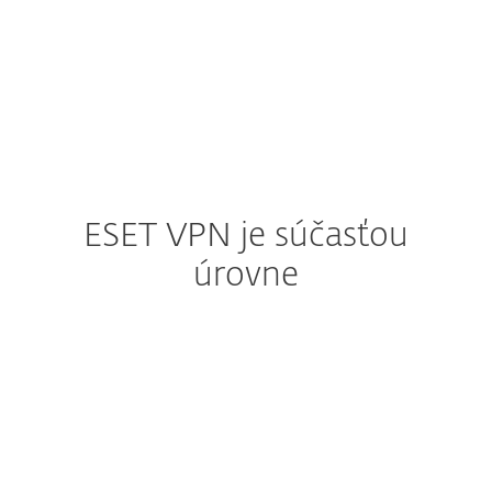
ESET VPN je súčasťou
úrovne
ESET HOME Security
Premium
S úrovňou ochrany Premium získate