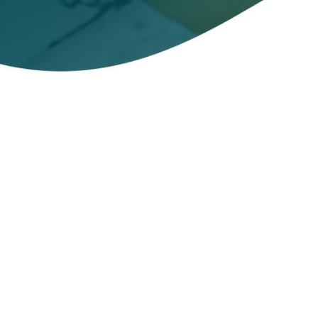
Ultimate
Neobmedzená
šírka pásma
Ochrana
pripojenia
k verejnej sieti
Wi‑Fi
Prístup k obsahu
s geografickým
obmedzením
Politika
nezaznamenávania
informácií
a ešte omnoho viac
KÚPIŤ
PRESKÚMAŤ RIEŠENIA