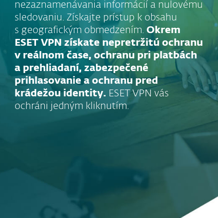
nezaznamenávania informácií a nulovému
sledovaniu. Získajte prístup k obsahu
s geografickým obmedzením.
Okrem
ESET VPN získate nepretržitú ochranu
v reálnom čase, ochranu pri platbách
a prehliadaní, zabezpečené
prihlasovanie a ochranu pred
krádežou identity.
ESET VPN vás
ochráni jedným kliknutím.
VPN je dostupná
v rámci úrovne ESET
HOME Security
Premium a ESET
HOME Security