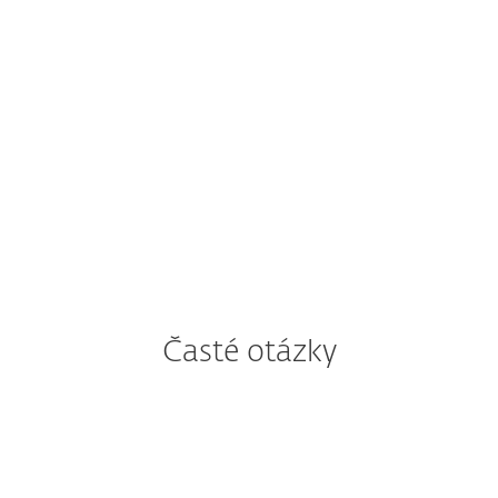
YEAR
KÚPIŤ
Časté otázky
Ako stiahnuť ESET VPN?
Ako si nainštalujem