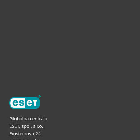
Pre domácnosti
Pre firmy
Užitočné informácie
Partnerstvo
O ESET
Globálna centrála
ESET, spol. s r.o.
Einsteinova 24