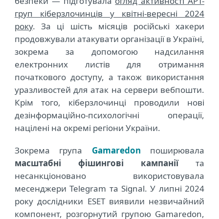
безпеки — підготувала
огляд активності APT-
груп кіберзлочинців у квітні-вересні 2024
року
. За ці шість місяців російські хакери
продовжували атакувати організації в Україні,
зокрема за допомогою надсилання
електронних листів для отримання
початкового доступу, а також використання
уразливостей для атак на сервери вебпошти.
Крім того, кіберзлочинці проводили нові
дезінформаційно-психологічні операції,
націлені на окремі регіони України.
Зокрема група
Gamaredon
поширювала
масштабні фішингові кампанії
та
несанкціоновано використовувала
месенджери Telegram та Signal. У липні 2024
року дослідники ESET виявили незвичайний
компонент, розгорнутий групою Gamaredon,