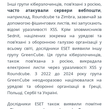
Інші групи кіберзлочинців, пов’язані з росією,
часто атакували сервери вебпошти
,
наприклад, Roundcube та Zimbra, зазвичай за
допомогою фішингових листів, які запускають
відомі уразливості XSS. Крім зловмисників
Sednit, націлених зокрема на урядові та
пов’язані з оборонною галуззю організації у
всьому світі, дослідники
ESET
виявили іншу
групу GreenCube. Ця група кіберзлочинців,
також пов’язана з росією, викрадала
електронні листи через уразливості XSS у
Roundcube. З 2022 до 2024 року група
GreenCube неодноразово націлювалася на
урядові та оборонні організації в Греції,
Польщі, Сербії та Україні.
Дослідники ESET також виявили помітне