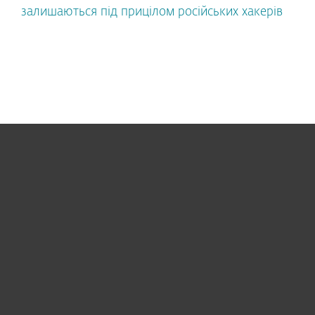
залишаються під прицілом російських хакерів
Для дому
Для бізнесу
Чому ESET
Підтримка
Купити