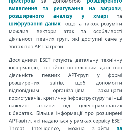
пристроїв
за допомогою
розширеного
виявлення та реагування на загрози
,
розширеного аналізу у хмарі
та
шифрування даних
тощо, а також розуміти
можливі вектори атак та особливості
діяльності певних груп, які доступні саме у
звітах про APT-загрози.
Дослідники ESET готують детальну технічну
інформацію, постійно оновлюючи дані про
діяльність певних APT-груп у формі
розширених звітів, щоб допомогти
відповідним організаціям захищати
користувачів, критичну інфраструктуру та інші
важливі активи від цілеспрямованих
кібератак. Більше інформації про розширені
APT-звіти, які надаються у рамках сервісу ESET
Threat Intelligence, можна знайти
за