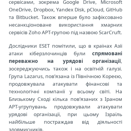
сервісами, зокрема Google Drive, Microsoft
OneDrive, Dropbox, Yandex Disk, pCloud, GitHub
та Bitbucket. Також вперше було зафіксовано
несанкціоноване використання хмарних
сервісів Zoho APT-групою під назвою ScarCruft.
Дослідники ESET помітили, що в країнах Азії
атаки кіберзлочинців були
спрямовані
переважно на урядові організації
,
зосереджуючись також і на освітній галузі.
Група Lazarus, пов’язана із Північною Кореєю,
продовжувала атакувати фінансові та
технологічні компанії у всьому світі. На
Близькому Сході кілька пов’язаних з Іраном
APT-угрупувань продовжували атакувати
урядові організації, при цьому Ізраїль
найбільше постраждав від діяльності
зловмисників.