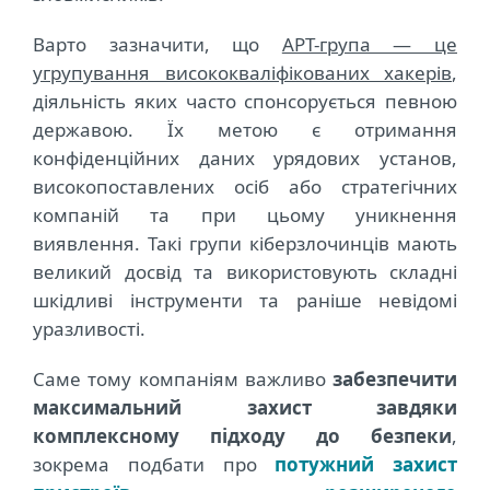
Варто зазначити, що
APT-група ― це
угрупування висококваліфікованих хакерів
,
діяльність яких часто спонсорується певною
державою. Їх метою є отримання
конфіденційних даних урядових установ,
високопоставлених осіб або стратегічних
компаній та при цьому уникнення
виявлення. Такі групи кіберзлочинців мають
великий досвід та використовують складні
шкідливі інструменти та раніше невідомі
уразливості.
Cаме тому компаніям важливо
забезпечити
максимальний захист завдяки
комплексному підходу до безпеки
,
зокрема подбати про
потужний захист