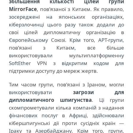
збільшення кількості цілей групи
MirrorFace
, пов’язаної з Китаєм. Як правило,
зосереджені на японських організаціях,
кіберзлочинці цього разу також додали до
свої цілей дипломатичну організацію в
Європейському Союзі. Крім того, APT-групи,
пов’язані з Китаєм, все більше
використовували мультиплатформенну
SoftEther VPN з відкритим кодом для
підтримки доступу до мереж жертв.
Тим часом групи, пов’язані з Іраном, могли
використовувати
загрози для
дипломатичного шпигунства
. Ці групи
скомпрометували кілька компаній з надання
фінансових послуг в Африці, здійснювали
кібершпигунські дії проти сусідніх країн ―
Іраку та Азербайджану. Крім того, групи,