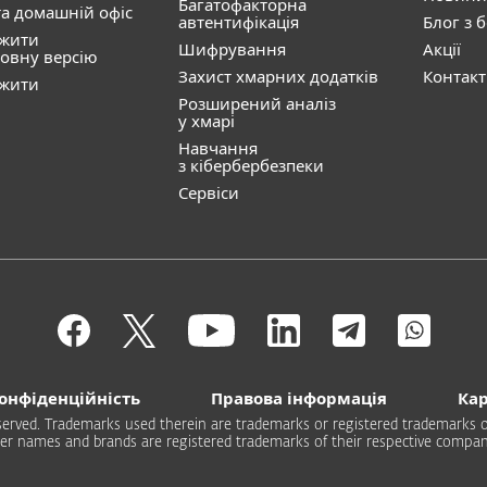
Багатофакторна
а домашній офіс
автентифікація
Блог з 
ажити
Шифрування
Акції
овну версію
Захист хмарних додатків
Контак
ажити
Розширений аналіз
у хмарі
Навчання
з кібербербезпеки
Сервіси
онфіденційність
Правова інформація
Кар
 reserved. Trademarks used therein are trademarks or registered trademarks of
er names and brands are registered trademarks of their respective compan