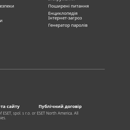
безпеки
Поширені питання
Енциклопедія
Інтернет-загроз
ти
Генератор паролів
та сайту
Публічний договір
 ESET, spol. s r.o. or ESET North America. All
ies.