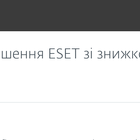
Переходьте на рішення ESET зі знижкою 50%
ішення ESET зі зниж