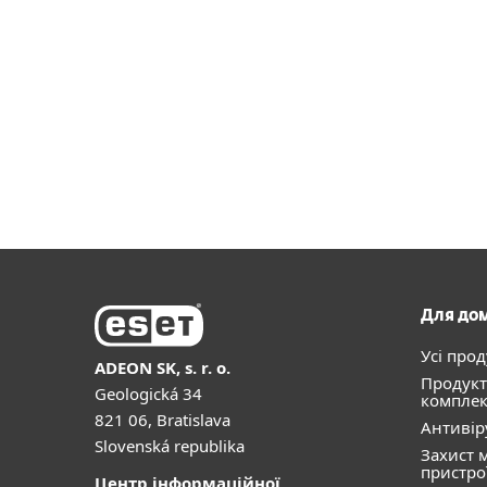
Для до
Усі про
ADEON SK, s. r. o.
Продукт
Geologická 34
комплек
821 06, Bratislava
Антивір
Slovenská republika
Захист 
пристро
Центр інформаційної