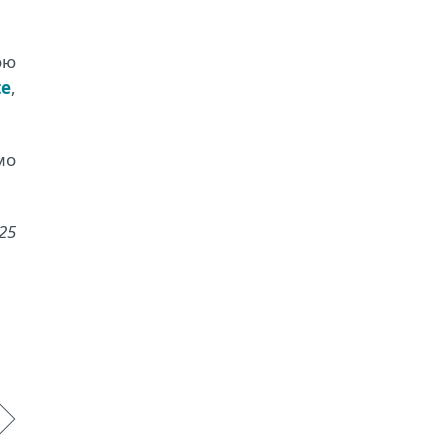
ою
te
,
мо
25