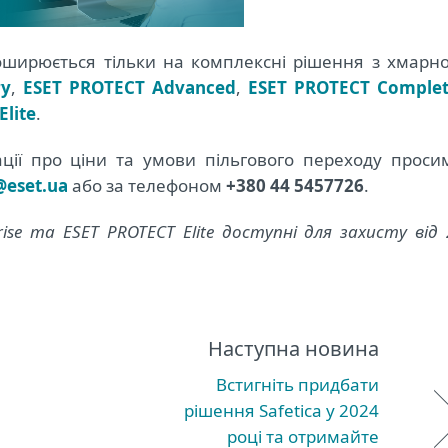
ширюється тільки на комплексні рішення з хмарн
ry
,
ESET PROTECT Advanced
,
ESET PROTECT Comple
Elite
.
ції про ціни та умови пільгового переходу проси
@eset.ua
або за телефоном
+380 44 545
77
26
.
ise та ESET PROTECT Elite доступні для захисту від 
Наступна новина
Встигніть придбати
рішення Safetica у 2024
році та отримайте