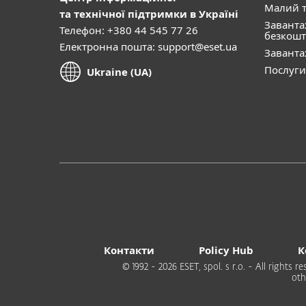
Малий т
та технічної підтримки в Україні
Завант
Телефон: +380 44 545 77 26
безкошт
Електронна пошта:
support@eset.ua
Завант
Послуги
Ukraine (UA)
Контакти
Policy Hub
К
© 1992 - 2026 ESET, spol. s r.o. - All rights
oth