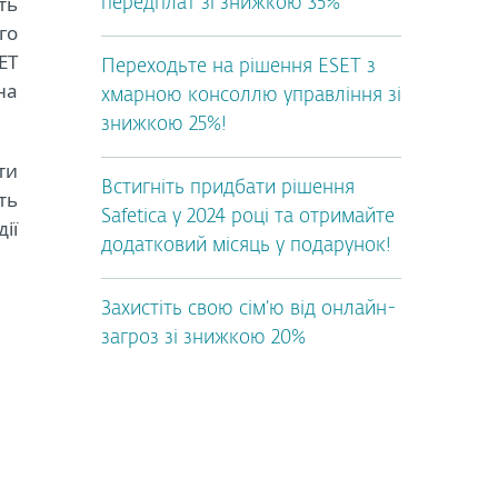
ть
передплат зі знижкою 35%
го
ET
Переходьте на рішення ESET з
на
хмарною консоллю управління зі
знижкою 25%!
ти
Встигніть придбати рішення
ть
Safetica у 2024 році та отримайте
ії
додатковий місяць у подарунок!
Захистіть свою сім’ю від онлайн-
загроз зі знижкою 20%