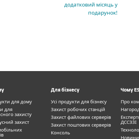
додатковий місяць у
подарунок!
му
Для бізнесу
Чому E
дукти для дому
Усі продукти для бізнесу
Про ко
и для
Захист робочих станцій
Нагоро
сного захисту
Захист файлових серверів
Експерт
усний захист
ДССЗЗІ
Захист поштових серверів
мобільних
Техноло
Консоль
їв
Новини