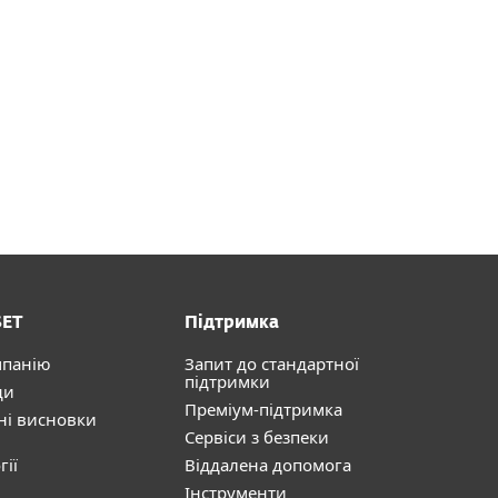
SET
Підтримка
мпанію
Запит до стандартної
підтримки
ди
Преміум-підтримка
ні висновки
Сервіси з безпеки
гії
Віддалена допомога
Інструменти