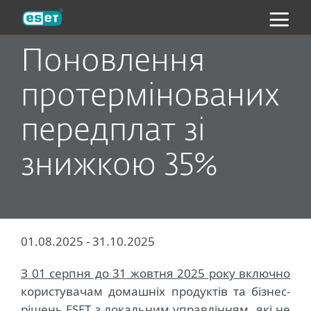
ESET
Поновлення
протермінованих
передплат зі
знижкою 35%
01.08.2025 - 31.10.2025
З 01 серпня до 31 жовтня 2025 року включно
користувачам домашніх продуктів та бізнес-
рішень ESET з локальним управлінням, які не