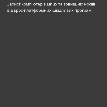
Захист комп’ютерів Linux та зовнішніх носіїв
від крос-платформних шкідливих програм.
Системні вимоги та додаткова
інформація
Системні вимоги
LINUX
Debian, RedHat, Ubuntu, OpenSuSe,
Fedora, Mandriva та більшість
дистрибутивів RPM та DEB
WINDOWS
Microsoft Windows® 11, 10, 8.1, 8, 7 з
SP1 та вище з інстальованими
оновленнями KB