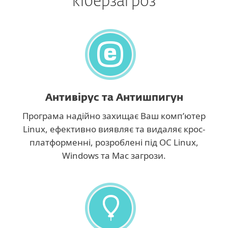
кіберзагроз
Антивірус та Антишпигун
Програма надійно захищає Ваш комп’ютер
Linux, ефективно виявляє та видаляє крос-
платформенні, розроблені під ОС Linux,
Windows та Mac загрози.