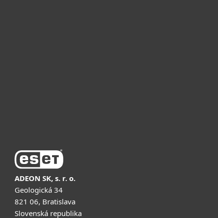
Для дому
Для бізнесу
Чому ESET
Підтримка
Купити
ADEON SK, s. r. o.
Geologická 34
821 06, Bratislava
Slovenská republika