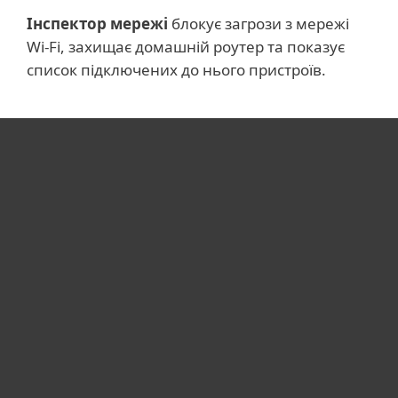
Інспектор мережі
блокує загрози з мережі
Wi-Fi, захищає домашній роутер та показує
список підключених до нього пристроїв.
Для дому
Для бізнесу
Чому ESET
Підтримка
Купити