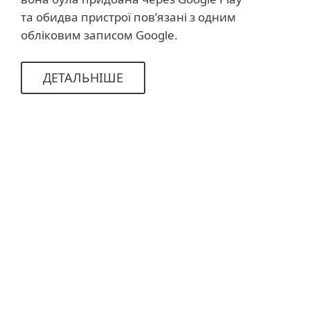
та обидва пристрої пов’язані з одним
обліковим записом Google.
ДЕТАЛЬНІШЕ
Системні вимоги
Системні вимоги
Операційні системи
Google TV / Android
TV
9.0 та вище
Google TV / Android TV
підтримують такі
виробники: Sony, Philips, B&O, Bouygues
Telecom (Bbox Miami), CCC Mobile (Air Stick)