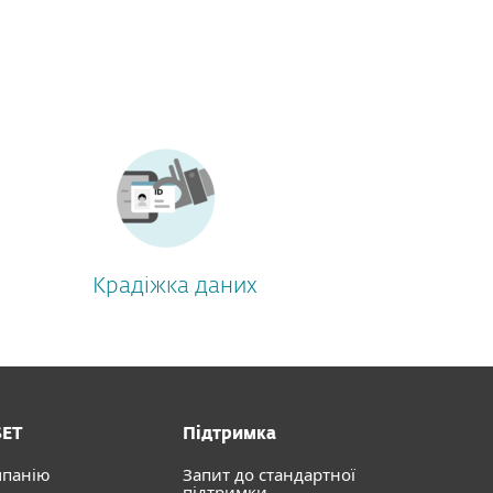
Крадіжка даних
SET
Підтримка
мпанію
Запит до стандартної
підтримки