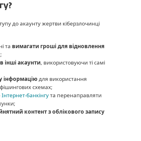
гу?
тупу до акаунту жертви кіберзлочинці
ні та
вимагати гроші для відновлення
;
 в інші акаунти
, використовуючи ті самі
у інформацію
для використання
 фішингових схемах;
о
Інтернет-банкінгу
та перенаправляти
хунки;
нятний контент з облікового запису