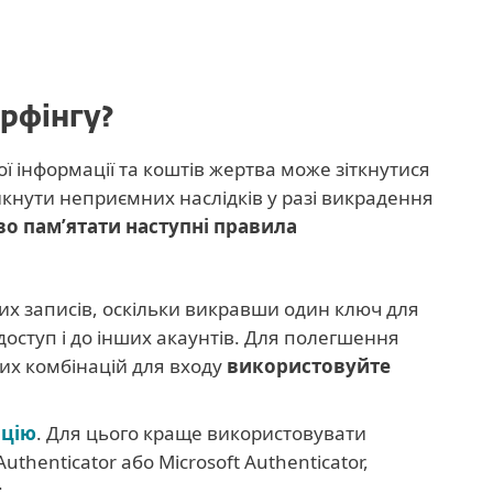
ерфінгу?
 інформації та коштів жертва може зіткнутися
икнути неприємних наслідків у разі викрадення
о пам’ятати наступні правила
ових записів, оскільки викравши один ключ для
оступ і до інших акаунтів. Для полегшення
них комбінацій для входу
використовуйте
ацію
. Для цього краще використовувати
thenticator або Microsoft Authenticator,
;