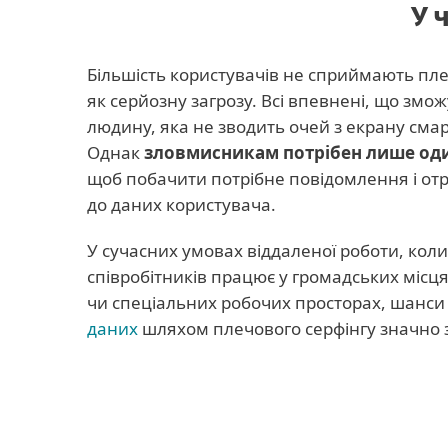
У 
Більшість користувачів не сприймають пл
як серйозну загрозу. Всі впевнені, що змо
людину, яка не зводить очей з екрану сма
Однак
зловмисникам потрібен лише од
щоб побачити потрібне повідомлення і от
до даних користувача.
У сучасних умовах віддаленої роботи, коли
співробітників працює у громадських місц
чи спеціальних робочих просторах, шанси
даних
шляхом плечового серфінгу значно 