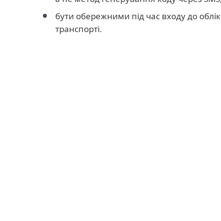
бути обережними під час входу до облік
транспорті.
Більше порад:
використовувати спеціальну накладку 
яка
захищає вміст на екрані від пе
кутом;
вимикати екранні сповіщення для пов
щоб уникнути випадків плечового серф
ніколи не залишати пристрої без нагл
надійні паролі
для їх блокування.