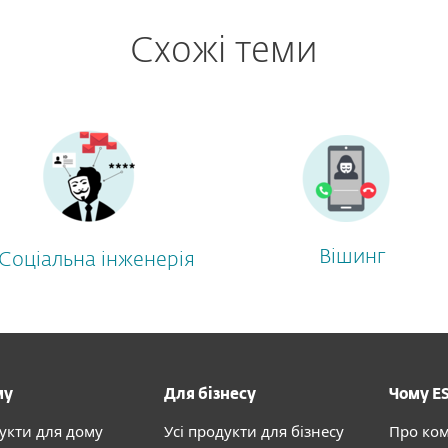
Схожі теми
Вішинг
Соціальна інженерія
му
Для бізнесу
Чому E
дукти для дому
Усі продукти для бізнесу
Про ко