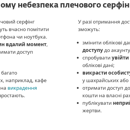
чому небезпека плечового серфін
ечовий серфінг
У разі отримання дос
жуть вчасно помітити
зможуть:
ртфона чи ноутбука.
змінити облікові да
ин вдалий момент
,
доступу
до акаунту
римати доступ
спробувати
увійти
облікові дані;
 багато
викрасти особист
ях, наприклад, кафе
у шахрайських або
 на
викрадення
отримати доступ д
зростають.
кошти на власні ра
публікувати
неприй
жертви.