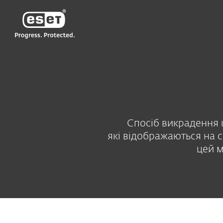
ESET
UA
Технічна підтримка
Енциклопедія 
Спосіб викрадення 
які відображаються на 
цей м