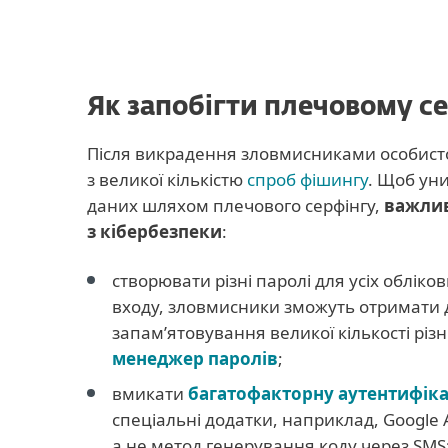
Як запобігти плечовому с
Після викрадення зловмисниками особистої
з великої кількістю
спроб фішингу
. Щоб ун
даних шляхом плечового серфінгу,
важлив
з кібербезпеки
:
створювати різні паролі для усіх облік
входу, зловмисники зможуть отримати д
запам’ятовування великої кількості різ
менеджер паролів
;
вмикати
багатофакторну аутентифік
спеціальні додатки, наприклад, Google Au
а не метод генерування коду через SMS