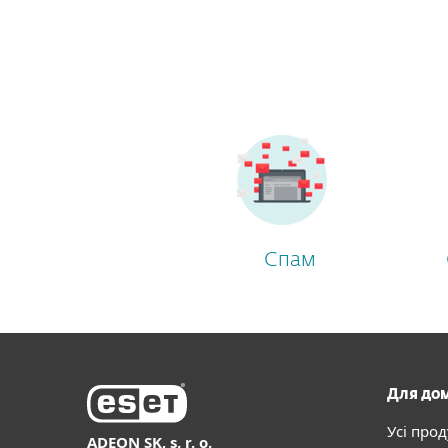
Спам
Для до
Усі про
ADEON SK, s. r. o.