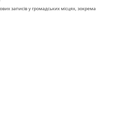
ових записів у громадських місцях, зокрема
«екран конфіденційності» для пристроїв,
регляду сторонніми особами
під певним
ідомлень та електронних листів,
інгу;
яду в громадських місцях та створювати