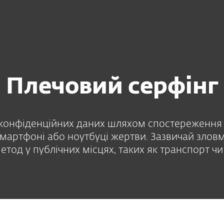
загроз
Плечовий серфінг
Плечовий серфінг
конфіденційних даних шляхом спостереження
смартфоні або ноутбуці жертви. Зазвичай зло
етод у публічних місцях, таких як транспорт чи