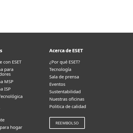
s
Acerca de ESET
e con ESET
¿Por qué ESET?
a para
Tecnología
dores
Sala de prensa
ma MSP
Eventos
a ISP
Sustentabilidad
Tecnológica
Nuestras oficinas
Politica de calidad
e
nte
REEMBOLSO
 para hogar