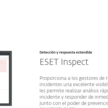
esas
Para Partners
ndpoints para empresas
Off canvas - XDR
Servicios
¿Por qué ESET?
Detección y respuesta extendida
ESET Inspect
Proporciona a los gestores de r
incidentes una excelente visibi
les permite realizar análisis rá
incidente y responder de inmed
Junto con el poder de prevenci