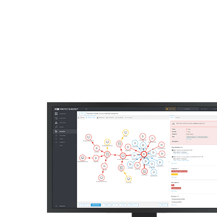
Para el Hogar
Para Empr
VE
Seguridad informática y protección de e
Plataforma
Soluciones