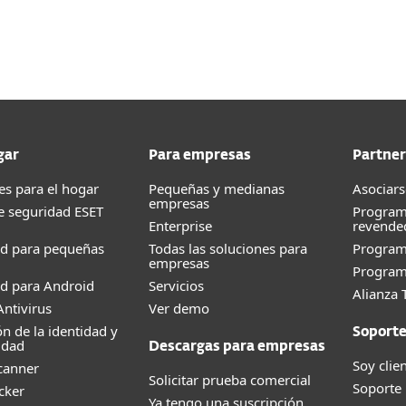
gar
Para empresas
Partner
es para el hogar
Pequeñas y medianas
Asociars
empresas
e seguridad ESET
Program
Enterprise
revende
ad para pequeñas
Todas las soluciones para
Progra
empresas
Program
d para Android
Servicios
Alianza 
ntivirus
Ver demo
ón de la identidad y
Soport
idad
Descargas para empresas
Soy clie
canner
Solicitar prueba comercial
Soporte
cker
Ya tengo una suscripción