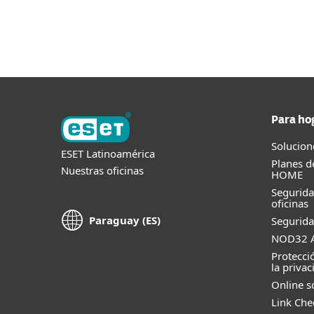
Flexibilidad e implementación
Para ho
Solucion
ESET Latinoamérica
Planes d
Nuestras oficinas
HOME
Segurid
oficinas
Paraguay (ES)
Segurida
NOD32 A
Protecci
la privac
Online s
Link Che