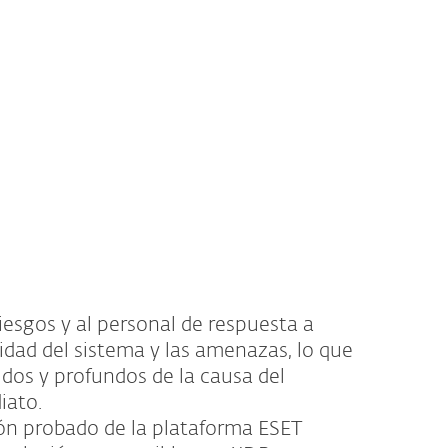
Acerca de
Blog
Tienda
Venezuela
Ventas corporativas
Cliente existente
iesgos y al personal de respuesta a
lidad del sistema y las amenazas, lo que
pidos y profundos de la causa del
iato.
ón probado de la plataforma ESET