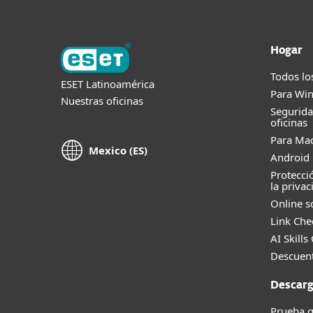
Hogar
Todos lo
ESET Latinoamérica
Para Wi
Nuestras oficinas
Segurid
oficinas
Para Ma
Mexico (ES)
Android 
Protecci
la privac
Online s
Link Che
AI Skills
Descuent
Descarg
Prueba g