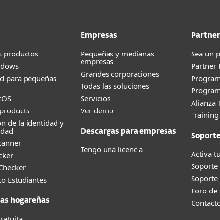
Empresas
Partner
s productos
Pequeñas y medianas
Sea un p
empresas
ndows
Partner
Grandes corporaciones
ad para pequeñas
Progra
Todas las soluciones
Program
cOS
Servicios
Alianza 
products
Ver demo
Trainin
ón de la identidad y
idad
Descargas para empresas
Soport
canner
Tengo una licencia
Activa tu
cker
Soporte
 Checker
Soporte
o Estudiantes
Foro de
as hogareñas
Contact
ratuita