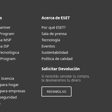
s
Acerca de ESET
artner
Por qué ESET?
 Program
Sala de prensa
ma MSP
Tecnología
a ISP
Eventos
Tecnológica
Sustentabilidad
g Program
Política de calidad
e
Solicitar Devolución
Si necesitás cancelar tu compra,
 licencia
te devolveremos tu dinero
 para hogar
 para empresas
REEMBOLSO
 seguridad
o