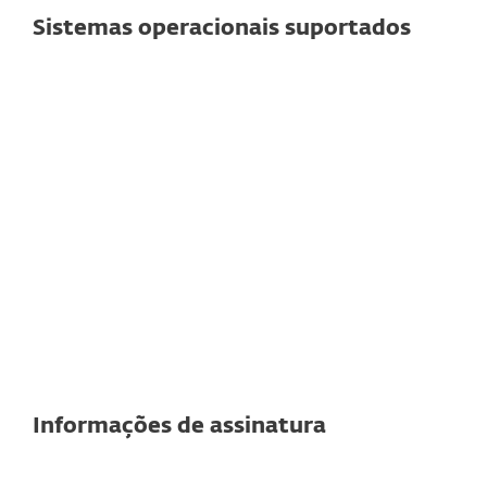
Sistemas operacionais suportados
Para servidores de email
Servidores de e-mail compatíveis
Exchange
Observação:
Os recursos e
funcionalidades exatos podem variar de
acordo com a versão do servidor
utilizada.
Veja as especificações detalhadas aqui
Informações de assinatura