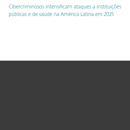
Cibercriminosos intensificam ataques a instituições
públicas e de saúde na América Latina em 2025
Usuários Domésticos
Empresas
Parceiros
Suporte