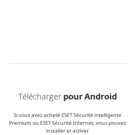
ESET Cybersécurité
.
ESET respecte votre vie privée. Consultez notre
politique de confidentialité
ici
.
Télécharger
pour Android
Si vous avez acheté ESET Sécurité intelligente
Premium ou ESET Sécurité Internet, vous pouvez
installer et activer