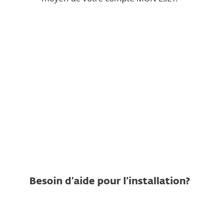
Connectez-vous à MON ESET
pour télécharger
RECOMMANDÉ
Télécharger
manuellement
Besoin d’aide pour l’installation?
Regardez le guide vidéo étape par
étape pour savoir comment