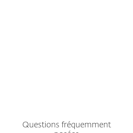
application de bureau
depuis un appareil mobile ?
Remplissez plutôt le formulaire ci-
dessous et nous vous enverrons par
courriel le lien de téléchargement pour
ESET Antivirus NOD32
.
ESET respecte votre vie privée. Consultez notre
politique de confidentialité
ici
.
Questions fréquemment