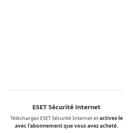
Remplissez plutôt le formulaire ci-dessous et
nous vous enverrons par courriel le lien de
téléchargement pour
ESET Sécurité
intelligente plus
.
ESET respecte votre vie privée. Consultez notre
politique de confidentialité
ici
.
ESET Sécurité Internet
Téléchargez ESET Sécurité Internet et
activez-le
avec l’abonnement que vous avez acheté.