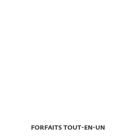
télécharger et installer ESET
Sécurité pour les particuliers.
FORFAITS TOUT-EN-UN