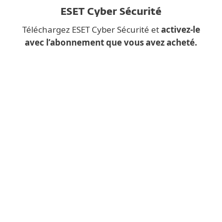
ESET Cyber Sécurité
Téléchargez ESET Cyber Sécurité et
activez-le
avec l’abonnement que vous avez acheté.
Vous téléchargez une
application de bureau
depuis un
appareil mobile ?
Remplissez plutôt le formulaire ci-
dessous et nous vous enverrons par
courriel le lien de téléchargement pour