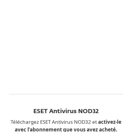
Remplissez plutôt le formulaire ci-
dessous et nous vous enverrons par
courriel le lien de téléchargement pour
ESET Sécurité Internet
.
ESET respecte votre vie privée. Consultez notre
politique de confidentialité
ici
.
ESET Antivirus NOD32
Téléchargez ESET Antivirus NOD32 et
activez-le
avec l’abonnement que vous avez acheté.