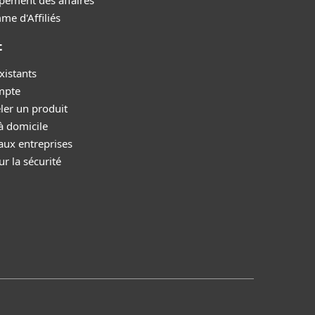
pement des affaires
e d'Affiliés
t
xistants
mpte
ler un produit
à domicile
aux entreprises
r la sécurité