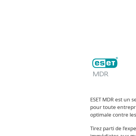
Particuliers
Professio
CA-FR
Pour les entreprises
Services ESET
Plateforme
Solutions
ESET MDR est un se
pour toute entrepri
optimale contre les
Tirez parti de l’ex
immédiates aux men