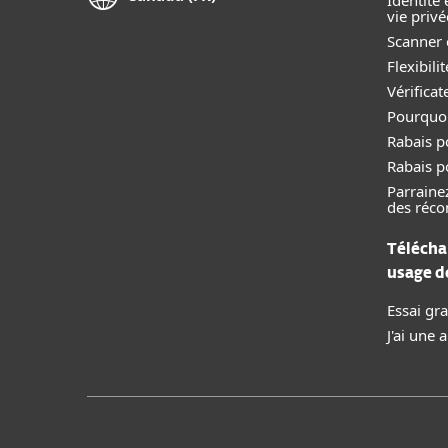
Identité 
vie privé
Scanner 
Flexibil
Vérificat
Pourquoi
Rabais p
Rabais p
Parraine
des réc
Télécha
usage 
Essai gra
J'ai une