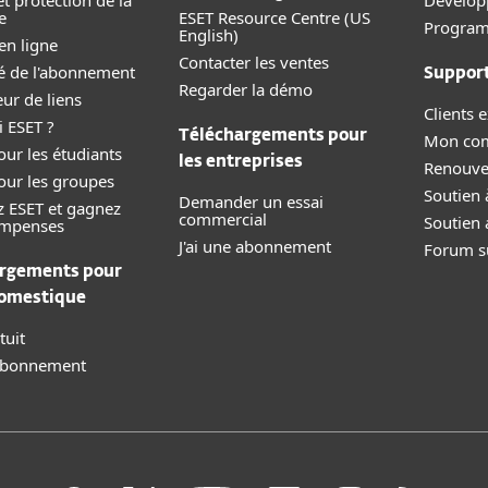
et protection de la
Dévelop
e
ESET Resource Centre (US
Programm
English)
en ligne
Contacter les ventes
ité de l'abonnement
Suppor
Regarder la démo
eur de liens
Clients e
 ESET ?
Téléchargements pour
Mon co
our les étudiants
les entreprises
Renouve
our les groupes
Soutien 
Demander un essai
z ESET et gagnez
commercial
Soutien 
ompenses
J'ai une abonnement
Forum su
rgements pour
domestique
tuit
 abonnement