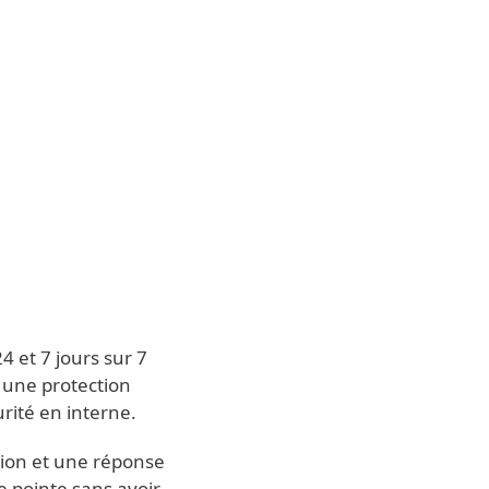
À propos
Blogue
Boutique
CANADA
Ventes aux entreprises
Espace client
 et 7 jours sur 7
r une protection
urité en interne.
ction et une réponse
e pointe sans avoir