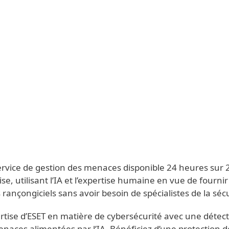
nnels
Partenaires
Off-canvas - MDR Service
Services
Pourquoi ESET
rvice de gestion des menaces disponible 24 heures sur 24
se, utilisant l’IA et l’expertise humaine en vue de fourni
 rançongiciels sans avoir besoin de spécialistes de la séc
pertise d’ESET en matière de cybersécurité avec une déte
aces alimentées par l’IA. Bénéficiez d’une protection d