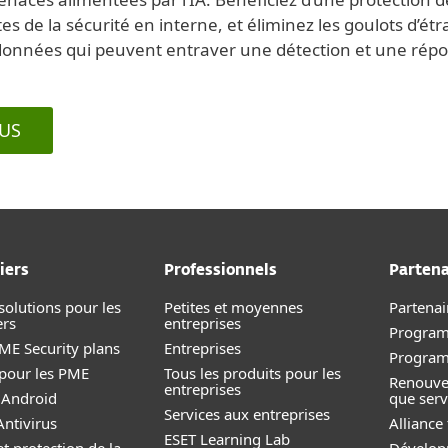
tes de la sécurité en interne, et éliminez les goulots d’ét
 données qui peuvent entraver une détection et une répo
LUS
iers
Professionnels
Partena
solutions pour les
Petites et moyennes
Partenai
ers
entreprises
Program
E Security plans
Entreprise
s
Progra
 pour les PME
Tous les produits pour les
Renouve
entreprises
 Android
que serv
Services aux entreprises
ntivirus
Alliance
ESET Learning Lab