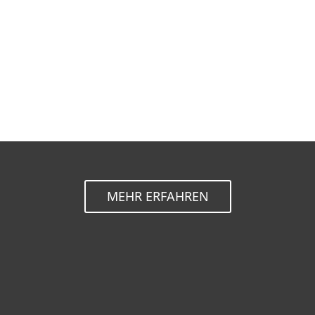
Dokumentation
Download Optionen
Zurück zum einfachen Download
Andere Produkte-Version auswählen
MEHR ERFAHREN
For home