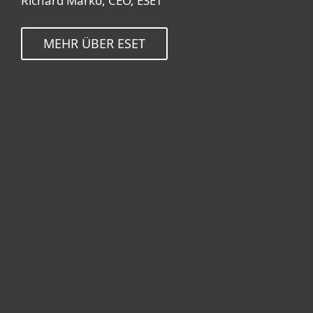
Richard Marko, CEO, ESET
MEHR ÜBER ESET
For home
For business
Partnership
Support
About ESET