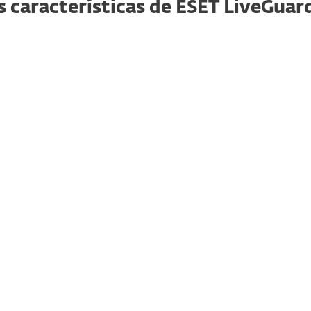
s características de ESET LiveGua
Reportes granulares
El administrador puede crear un informe de
datos de ESET LiveGuard Advanced en la
consola ESET PROTECT. Puede hacerlo a través
de las plantillas predefinidas o personalizadas.
Protección automática
La solución para servidores o endpoints
decide automáticamente si una muestra es