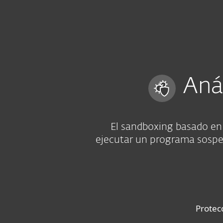
Para el Hogar
Para Empr
CL
Seguridad informática para empresas
Plataforma
Soluciones
Aná
El sandboxing basado en
ejecutar un programa sospe
Protec