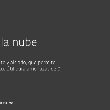
Acerca de
Blog
Tienda
Chile
VER PRECIOS
SECCIÓN DE AYUDA
Ventas corporativas
Cliente existente
 la nube
e y aislado, que permite
o. Útil para amenazas de 0-
la nube