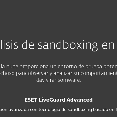
esas
Para Partners
Seguridad informática: Defensa siempre
Servicios
¿Por qué ESET?
lisis de sandboxing en
 la nube proporciona un entorno de prueba potent
choso para observar y analizar su comportamient
day y ransomware.
ESET LiveGuard Advanced
ción avanzada con tecnología de sandboxing basado en 