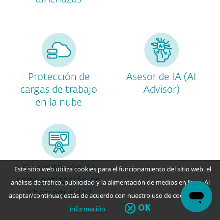
Protección de
Asesor de IA (AI
cargas de trabajo
Advisor)
en la nube
Capacitación de
Este sitio web utiliza cookies para el funcionamiento del sitio web, el
concientización en
análisis de tráfico, publicidad y la alimentación de medios en línea. Al
ciberseguridad
aceptar/continuar, estás de acuerdo con nuestro uso de cookies.
Más
OK
información