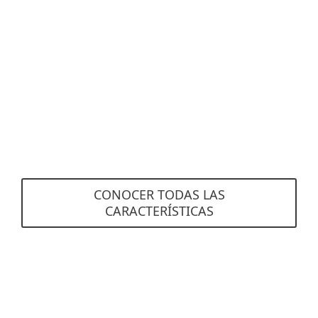
Visualización Automatizada de
Incidentes
Obtén una visibilidad perfecta con incidentes
creados automáticamente y claramente
visualizados. ESET Inspect correlaciona grandes
cantidades de datos para encontrar eventos de
causa raíz y compilarlos en incidentes integrales
para que puedas resolverlos de inmediato.
CONOCER TODAS LAS
CARACTERÍSTICAS