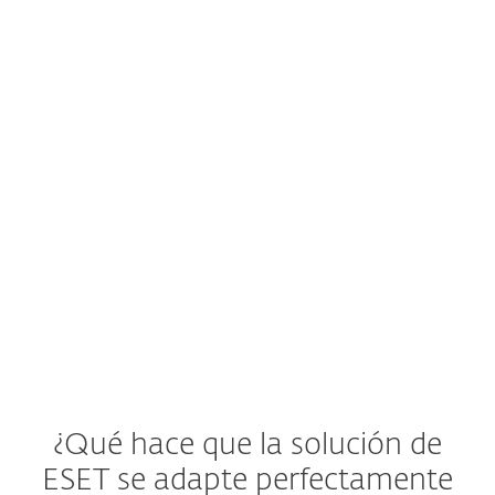
amenazas?
El sistema de alertas temprana o centro
de operaciones de seguridad (SOC) ofrece
una nueva advertencia de amenazas a
las empresas.
Ver solución de ESET
¿Qué hace que la solución de
ESET se adapte perfectamente