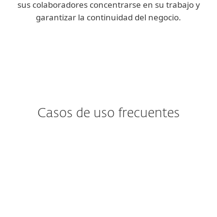
sus colaboradores concentrarse en su trabajo y
garantizar la continuidad del negocio.
Casos de uso frecuentes
¿Le preocupa el
Ransomware?
El ransomware tiende a ingresar a los
buzones de correo a través de usuarios