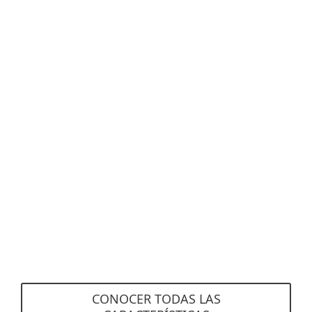
buzones remotos fuera de la configuración
híbrida sin necesidad de conectarse a Active
Directory local.
Cuarentena basada en la web
Los correos electrónicos se envían
automáticamente a los usuarios sobre sus
correos electrónicos no deseados que se
pusieron en cuarentena.
CONOCER TODAS LAS