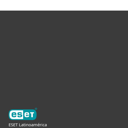
Hogar
Empresas
Partners
Soporte
Acerca de ESET
ESET Latinoamérica