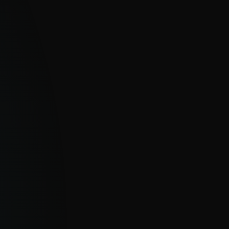
nfianza en formatos STIX/JSON se
ran sin fricciones con herramientas SIEM,
y TIP, reduciendo falsos positivos y carga
abajo.
GHTS A PROFUNDIDAD Y ACCESO A
ISTAS
tes exclusivos de APT y eCrime, feeds de
 tiempo real, insights de AI Advisor y
nes directas con analistas habilitan una
sa proactiva y la toma de decisiones
tégicas.