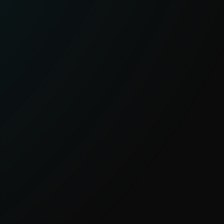
operaciones de cibercrimen con
motivación financiera y ecosistemas de
malware.
EXPLORAR