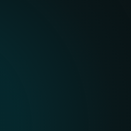
regiones difíciles de obs
visión clara de amenazas
y emergentes.
INTELIGENCIA IMPULS
VERIFICADA POR EXPE
ESET combina analítica 
investigación humana de
ofrecer inteligencia de 
contextual y accionable; 