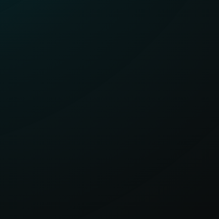
visibilidad en regiones difíciles de
observar, ESET ofrece una visión clara
de amenazas cibernéticas globales y
emergentes.
EXPLORAR