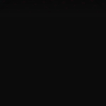
o brechas de habilidades
en equipos de CTI
La inteligencia verificada por
humanos y el acceso opcional
a analistas reducen la carga
de trabajo y aceleran la
comprensión.
Integración y
automatización de CTI
Los formatos de feed
estandarizados (STIX 2.1,
JSON) permiten una
integración y automatización
sencilla con SIEM/SOAR.