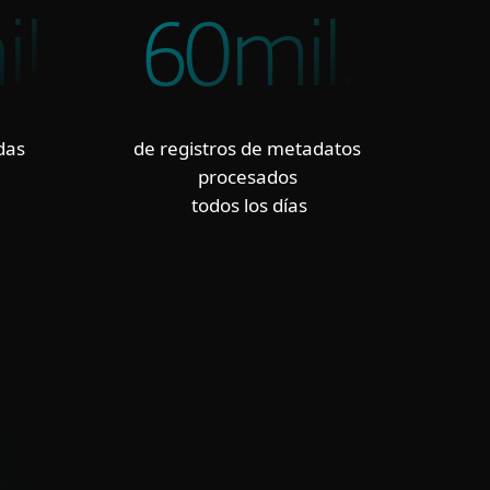
l
60mil.
das
de registros de metadatos
procesados
todos los días
S CURADOS Y LISTOS PARA INTEGRARSE
 limpios, deduplicados y con puntuación