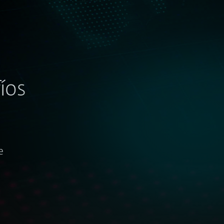
íos
e
Seguimiento de actores