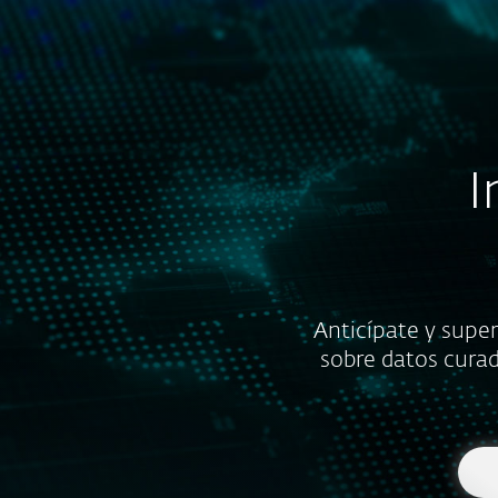
Para el Hogar
Para Empr
CL
Seguridad informática para empresas
Plataforma
Soluciones
I
Anticípate y supe
sobre datos curad