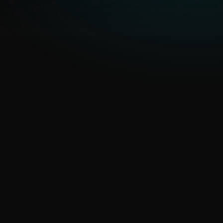
APT y campañas en
evolución
Los reportes de APT y los
feeds de IoC de ESET brindan
conciencia situacional
continua
Prevención proactiva, no
solo detección
Los feeds de inteligencia
impulsan controles
preventivos y la cacería de
amenazas antes de que las
amenazas se materialicen.