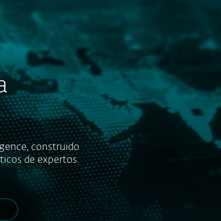
Acerca de
Blog
Tienda
Chile
Ventas corporativas
Cliente existente
sa
igence, construido
ticos de expertos.