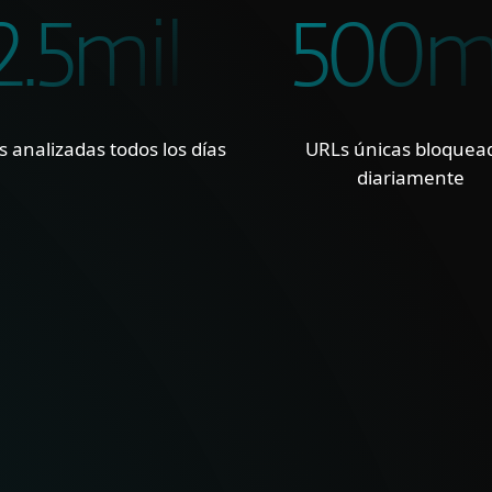
2.5mil
500mi
 analizadas todos los días
URLs únicas bloquea
diariamente
 ÚNICA
FEED
y gran visibilidad en
Feeds