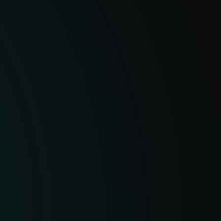
ervar, ESET ofrece una
de co
 cibernéticas globales
integ
SOAR 
de tr
ADA POR IA Y
INSI
RTOS
ANAL
avanzada de IA con
Repor
 clase mundial para
IoC en
amenazas precisa,
sesio
no solo datos.
defen
estra