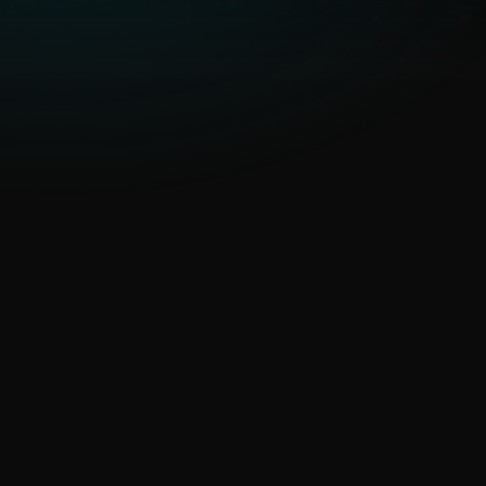
globales y emergentes
La telemetría única de ESET
en regiones
subrepresentadas permite
detectar antes APT y
malware.
Tiempo de respuesta ante
amenazas o feeds
abrumadores
AI Advisor, acceso a MISP,
feeds curados y contexto
detallado de APT permiten
decisiones más rápidas e