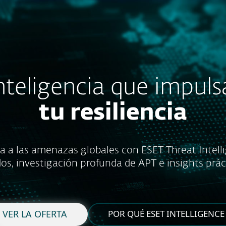
esas
Para Partners
Servicios
ESET Threat Intelligence
Servicios
¿Por qué ESET?
nteligencia que impul
tu resiliencia
ra a las amenazas globales con ESET Threat Intell
os, investigación profunda de APT e insights prác
VER LA OFERTA
POR QUÉ ESET INTELLIGENCE