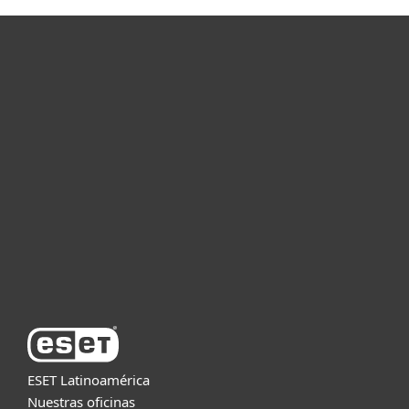
Hogar
Empresas
Partners
Soporte
Acerca de ESET
ESET Latinoamérica
Nuestras oficinas