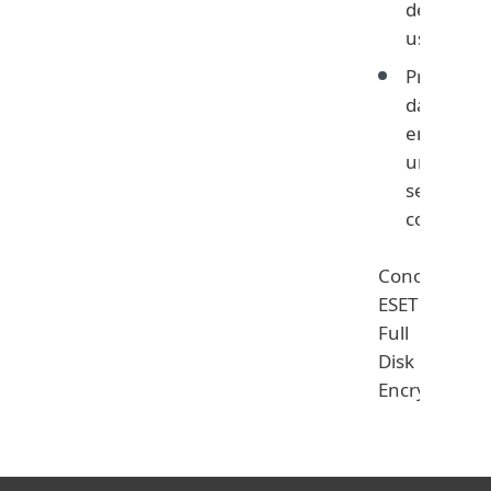
de los
usuarios.
Proteja lo
datos de 
empresa 
una soluc
sencilla y
completa
Conozca
ESET
Full
Disk
Encryption