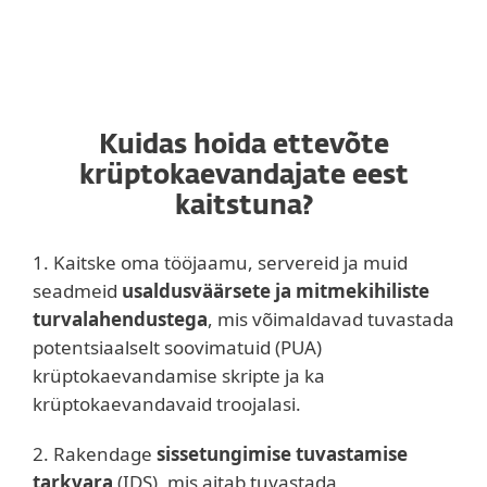
Kuidas hoida ettevõte
krüptokaevandajate eest
kaitstuna?
1. Kaitske oma tööjaamu, servereid ja muid
seadmeid
usaldusväärsete ja mitmekihiliste
turvalahendustega
, mis võimaldavad tuvastada
potentsiaalselt soovimatuid (PUA)
krüptokaevandamise skripte ja ka
krüptokaevandavaid troojalasi.
2. Rakendage
sissetungimise tuvastamise
tarkvara
(IDS), mis aitab tuvastada