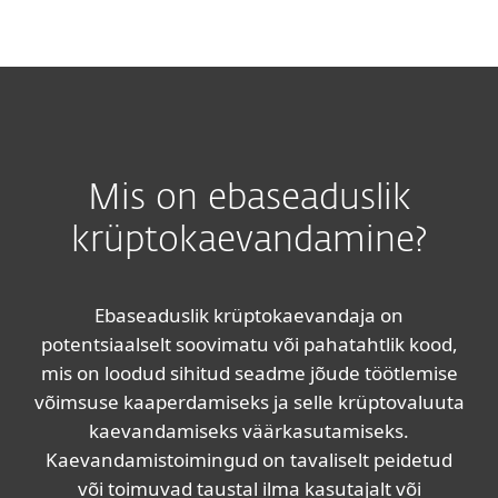
MENU
Mis on ebaseaduslik
krüptokaevandamine?
Ebaseaduslik krüptokaevandaja on
potentsiaalselt soovimatu või pahatahtlik kood,
mis on loodud sihitud seadme jõude töötlemise
võimsuse kaaperdamiseks ja selle krüptovaluuta
kaevandamiseks väärkasutamiseks.
Kaevandamistoimingud on tavaliselt peidetud
või toimuvad taustal ilma kasutajalt või