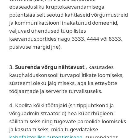
ebaseadusliku krüptokaevandamisega
potentsiaalselt seotud kahtlaseid võrgumustreid
ja kommunikatsiooni (nakatunud domeenid,
väljuvad ühendused tüüpilistes
kaevandusportides nagu 3333, 4444 või 8333,
püsivuse märgid jne).
3.
Suurenda võrgu nähtavust
, kasutades
kaughalduskonsooli turvapoliitikate loomiseks,
süsteemi oleku jälgimiseks, aga ka ettevõtte
tööjaamade ja serverite turvalisuseks.
4. Koolita kõiki töötajaid (sh tippjuhtkond ja
võrguadministraatorid) hea küberhügieeni
säilitamiseks ning tugevate paroolide loomiseks
ja kasutamiseks, mida tugevdatakse
kahefaktorilise autentimisega
, suurendades