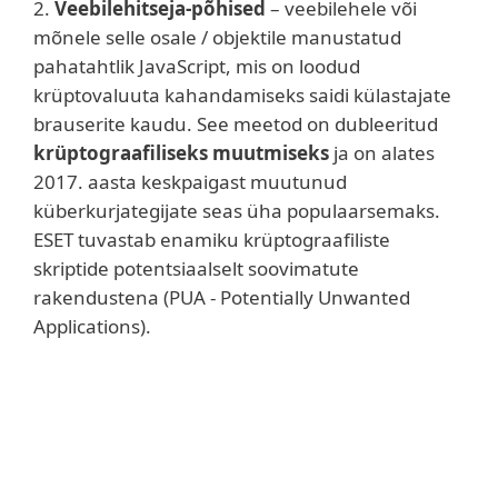
2.
Veebilehitseja-põhised
– veebilehele või
mõnele selle osale / objektile manustatud
pahatahtlik JavaScript, mis on loodud
krüptovaluuta kahandamiseks saidi külastajate
brauserite kaudu. See meetod on dubleeritud
krüptograafiliseks muutmiseks
ja on alates
2017. aasta keskpaigast muutunud
küberkurjategijate seas üha populaarsemaks.
ESET tuvastab enamiku krüptograafiliste
skriptide potentsiaalselt soovimatute
rakendustena (PUA - Potentially Unwanted
Applications).
Hoiatus
Enamik ebaseaduslikke krüptomineerijaid
üritavad
Monero
või
Ethereum