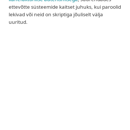
ettevõtte süsteemide kaitset juhuks, kui paroolid
lekivad või neid on skriptiga jõuliselt välja
uuritud.
Täiendavad meetmed
5. Järgi
väiksema õiguse printsiipe
. Kõigil
kasutajatel peaks olema ainult võimalikult
vähe õigustega kasutajakontosid, mis
võimaldavad neil praegusi ülesandeid täita.
See lähenemisviis vähendab
märkimisväärselt kasutajate ja
administraatoritega manipuleerimise
võimalust krüptomeeride või muu
pahatahtliku tarkvara avamiseks või
paigaldamiseks ettevõtte võrku ühendatud
seadmesse.