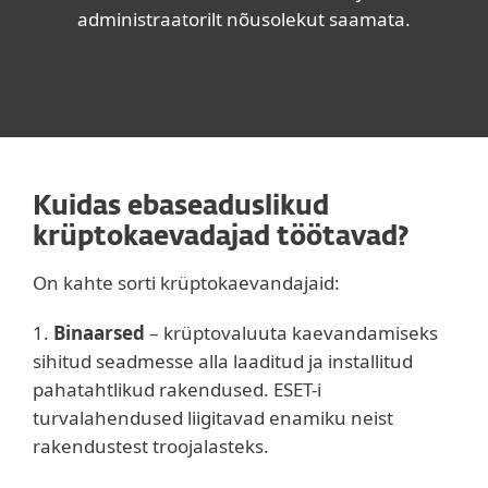
administraatorilt nõusolekut saamata.
Kuidas ebaseaduslikud
krüptokaevadajad töötavad?
On kahte sorti krüptokaevandajaid:
1.
Binaarsed
– krüptovaluuta kaevandamiseks
sihitud seadmesse alla laaditud ja installitud
pahatahtlikud rakendused. ESET-i
turvalahendused liigitavad enamiku neist
rakendustest troojalasteks.