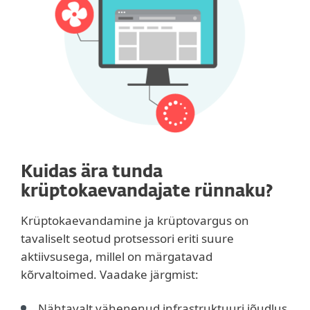
Kuidas ära tunda
krüptokaevandajate rünnaku?
Krüptokaevandamine ja krüptovargus on
tavaliselt seotud protsessori eriti suure
aktiivsusega, millel on märgatavad
kõrvaltoimed. Vaadake järgmist:
Nähtavalt vähenenud infrastruktuuri jõudlus