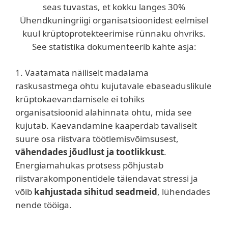
seas tuvastas, et kokku langes 30%
Ühendkuningriigi organisatsioonidest eelmisel
kuul krüptoprotekteerimise rünnaku ohvriks.
See statistika dokumenteerib kahte asja:
1. Vaatamata näiliselt madalama
raskusastmega ohtu kujutavale ebaseaduslikule
krüptokaevandamisele ei tohiks
organisatsioonid alahinnata ohtu, mida see
kujutab. Kaevandamine kaaperdab tavaliselt
suure osa riistvara töötlemisvõimsusest,
vähendades jõudlust ja tootlikkust
.
Energiamahukas protsess põhjustab
riistvarakomponentidele täiendavat stressi ja
võib
kahjustada sihitud seadmeid
, lühendades
nende tööiga.