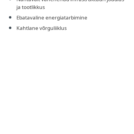
ja tootlikkus
Ebatavaline energiatarbimine
Kahtlane võrguliiklus
Androidi seadmetes põhjustab
täiendav arvuti koormus:
Lühem aku tööiga
Seadme temperatuur on
märkimisväärselt tõusnud
Madalam seadme tootlikkus
Halvimal juhul aku paisumine