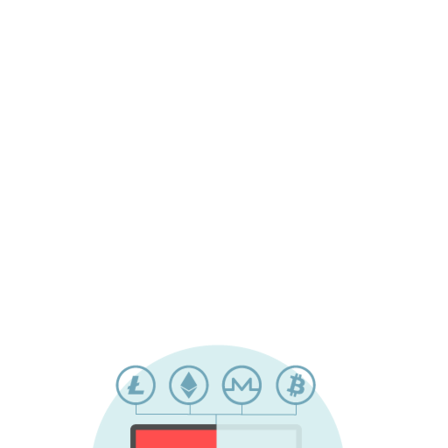
kaevandada. Need krüptovaluutad
pakuvad küberkurjategijatele tuntumate
bitcoinidega võrreldes mitmeid eeliseid: neil
on tehingute anonüümsus kõrgem ja mis
kõige tähtsam - neid saab kalli ja
spetsialiseeritud riistvara asemel
kaevandada tavaliste protsessorite ja GPU-
dega. Krüptokaevandamise ja
krüptovarguse rünnakud on tuvastatud
kõigil populaarsetel töölaua platvormidel,
samuti Androidi ja iOS-iga.