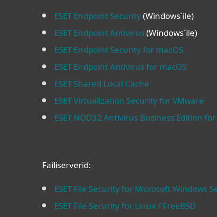
ESET Endpoint Security
(Windows´ile)
ESET Endpoint Antivirus
(Windows´ile)
ESET Endpoint Security for macOS
ESET Endpoint Antivirus for macOS
ESET Shared Local Cache
ESET Virtualization Security for VMware
ESET NOD32 Antivirus Business Edition for
Failiserverid:
ESET File Security for Microsoft Windows S
ESET File Security for Linux / FreeBSD