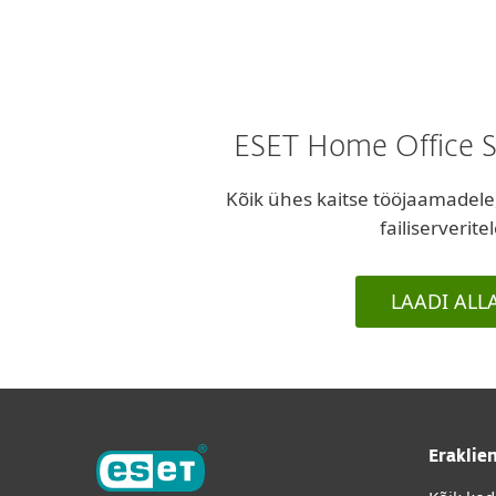
ESET Home Office S
Kõik ühes kaitse tööjaamadele
failiserveritel
LAADI ALL
Eraklie