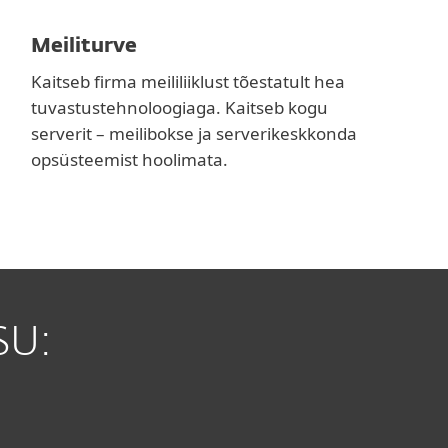
Meiliturve
Kaitseb firma meililiiklust tõestatult hea
tuvastustehnoloogiaga. Kaitseb kogu
serverit – meilibokse ja serverikeskkonda
opsüsteemist hoolimata.
SU: