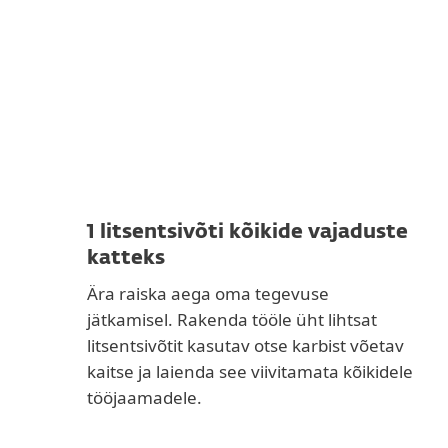
1 litsentsivõti kõikide vajaduste
katteks
Ära raiska aega oma tegevuse
jätkamisel. Rakenda tööle üht lihtsat
litsentsivõtit kasutav otse karbist võetav
kaitse ja laienda see viivitamata kõikidele
tööjaamadele.