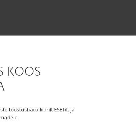
S KOOS
A
tööstusharu liidrilt ESETilt ja
rmadele.