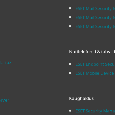
ESET Mail Security 
ESET Mail Security 
ESET Mail Security
Nutitelefonid & tahvlid
 Linux
ESET Endpoint Secur
ESET Mobile Devic
Kaughaldus
erver
ESET Security Man