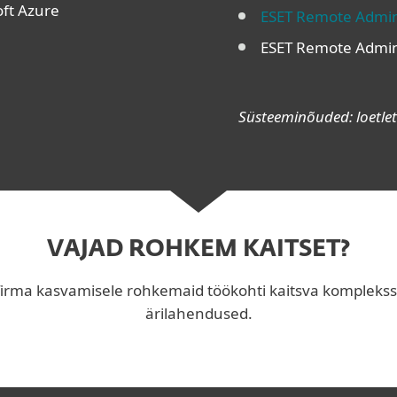
oft Azure
ESET Remote Admin
ESET Remote Admini
Süsteeminõuded: loetlet
VAJAD ROHKEM KAITSET?
firma kasvamisele rohkemaid töökohti kaitsva kompleks
ärilahendused.