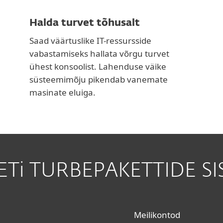
Halda turvet tõhusalt
Saad väärtuslike IT-ressursside
vabastamiseks hallata võrgu turvet
ühest konsoolist. Lahenduse väike
süsteemimõju pikendab vanemate
masinate eluiga.
ETi TURBEPAKETTIDE SI
Meilikontod