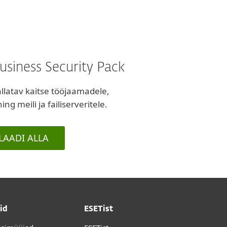
usiness Security Pack
allatav kaitse tööjaamadele,
ng meili ja failiserveritele.
LAADI ALLA
id
ESETist