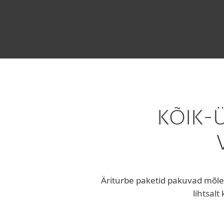
ESET BUSINESS SECURITY PA
KÕIK-
Äriturbe paketid pakuvad mõlem
lihtsal