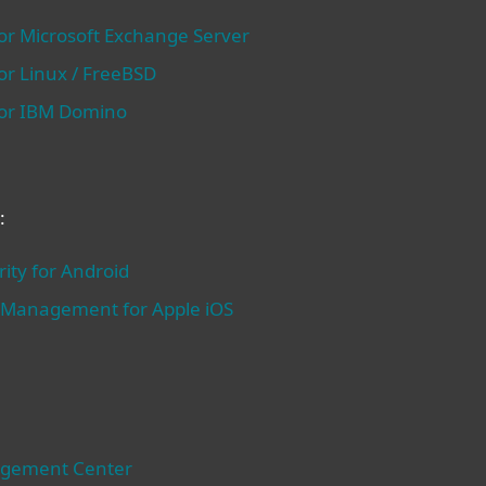
for Microsoft Exchange Server
for Linux / FreeBSD
 for IBM Domino
:
ity for Android
e Management for Apple iOS
agement Center