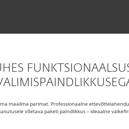
CKS
ÜHES FUNKTSIONAALSU
VALIMISPAINDLIKKUSEG
a maailma parimat. Professionaalne ettevõttelahenduste 
t kasutusele võetava paketi paindlikkus – ideaalne väikefi