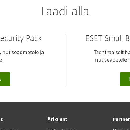
Laadi alla
ecurity Pack
ESET Small B
, nutiseadmetele ja
Tsentraalselt h
e.
nutiseadetele ni
A
nt
Äriklient
Partner