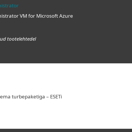
istrator
strator VM for Microsoft Azure
ud tootelehtedel
sema turbepaketiga – ESETi