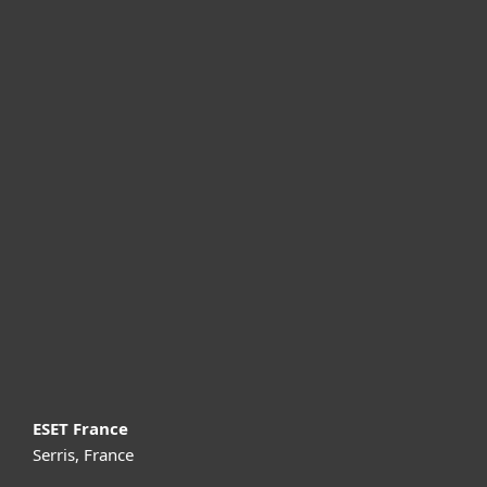
Particuliers
Professionnels
Partenariat
Support
À propos d’ESET
ESET France
Serris, France