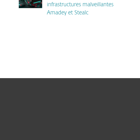
infrastructures malveillantes
Amadey et Stealc