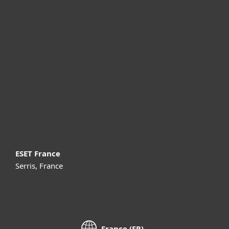
Particuliers
Professionnels
Partenariat
Support
À propos d’ESET
ESET France
Serris, France
France (FR)