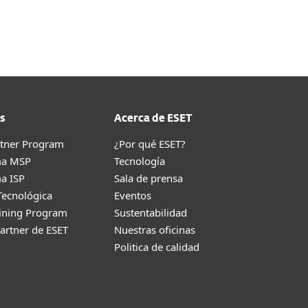
Acerca de
Blog
Tienda
Honduras
Ventas corporativas
Cliente existente
s
Acerca de ESET
rtner Program
¿Por qué ESET?
ma MSP
Tecnología
a ISP
Sala de prensa
Tecnológica
Eventos
aining Program
Sustentabilidad
artner de ESET
Nuestras oficinas
Politica de calidad