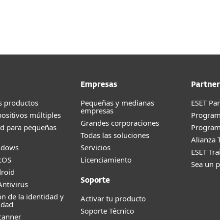
esas
Para Partners
los
Servicios
¿Por qué ESET?
Empresas
Partner
s productos
Pequeñas y medianas
ESET Pa
empresas
positivos múltiples
Progra
Grandes corporaciones
ad para pequeñas
Program
Todas las soluciones
Alianza 
ndows
Servicios
ESET Tr
cOS
Licenciamiento
Sea un p
roid
Soporte
ntivirus
ón de la identidad y
Activar tu producto
idad
Soporte Técnico
canner