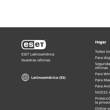
Para el Hogar
Para Empr
HN
Para Empresas
Plataforma
Módu
Plataforma
Soluciones
Hogar
Todos lo
ESET Latinoamérica
Para dis
Nuestras oficinas
Segurid
oficinas
Para Wi
Latinoamérica (ES)
Para Ma
Para And
NOD32 A
Protecci
la privac
Online s