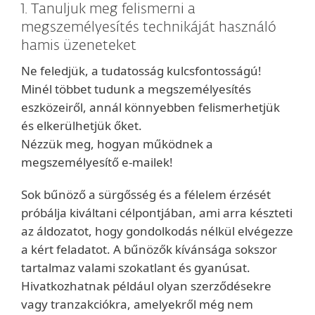
1. Tanuljuk meg felismerni a
megszemélyesítés technikáját használó
hamis üzeneteket
Ne feledjük, a tudatosság kulcsfontosságú!
Minél többet tudunk a megszemélyesítés
eszközeiről, annál könnyebben felismerhetjük
és elkerülhetjük őket.
Nézzük meg, hogyan működnek a
megszemélyesítő e-mailek!
Sok bűnöző a sürgősség és a félelem érzését
próbálja kiváltani célpontjában, ami arra készteti
az áldozatot, hogy gondolkodás nélkül elvégezze
a kért feladatot. A bűnözők kívánsága sokszor
tartalmaz valami szokatlant és gyanúsat.
Hivatkozhatnak például olyan szerződésekre
vagy tranzakciókra, amelyekről még nem