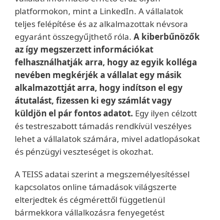
platformokon, mint a LinkedIn. A vállalatok
teljes felépítése és az alkalmazottak névsora
egyaránt összegyűjthető róla.
A kiberbűnözők
az így megszerzett információkat
felhasználhatják arra, hogy az egyik kolléga
nevében megkérjék a vállalat egy másik
alkalmazottját arra, hogy indítson el egy
átutalást, fizessen ki egy számlát vagy
küldjön el pár fontos adatot.
Egy ilyen célzott
és testreszabott támadás rendkívül veszélyes
lehet a vállalatok számára, mivel adatlopásokat
és pénzügyi veszteséget is okozhat.
A TEISS adatai szerint a megszemélyesítéssel
kapcsolatos online támadások világszerte
elterjedtek és cégmérettől függetlenül
bármekkora vállalkozásra fenyegetést