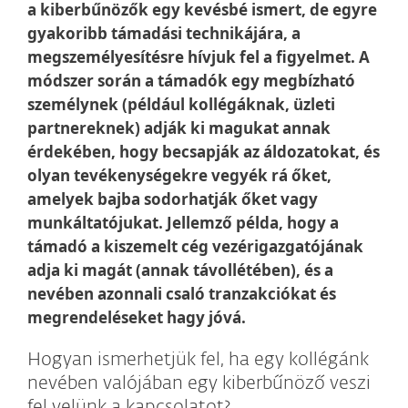
a kiberbűnözők egy kevésbé ismert, de egyre
gyakoribb támadási technikájára, a
megszemélyesítésre hívjuk fel a figyelmet. A
módszer során a támadók egy megbízható
személynek (például kollégáknak, üzleti
partnereknek) adják ki magukat annak
érdekében, hogy becsapják az áldozatokat, és
olyan tevékenységekre vegyék rá őket,
amelyek bajba sodorhatják őket vagy
munkáltatójukat. Jellemző példa, hogy a
támadó a kiszemelt cég vezérigazgatójának
adja ki magát (annak távollétében), és a
nevében azonnali csaló tranzakciókat és
megrendeléseket hagy jóvá.
Hogyan ismerhetjük fel, ha egy kollégánk
nevében valójában egy kiberbűnöző veszi
fel velünk a kapcsolatot?