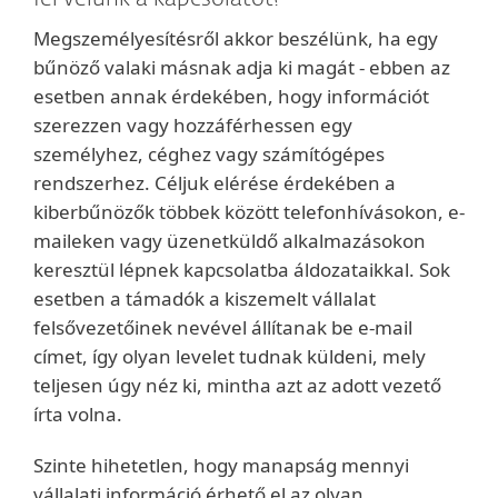
Megszemélyesítésről akkor beszélünk, ha egy
bűnöző valaki másnak adja ki magát - ebben az
esetben annak érdekében, hogy információt
szerezzen vagy hozzáférhessen egy
személyhez, céghez vagy számítógépes
rendszerhez. Céljuk elérése érdekében a
kiberbűnözők többek között telefonhívásokon, e-
maileken vagy üzenetküldő alkalmazásokon
keresztül lépnek kapcsolatba áldozataikkal. Sok
esetben a támadók a kiszemelt vállalat
felsővezetőinek nevével állítanak be e-mail
címet, így olyan levelet tudnak küldeni, mely
teljesen úgy néz ki, mintha azt az adott vezető
írta volna.
Szinte hihetetlen, hogy manapság mennyi
vállalati információ érhető el az olyan