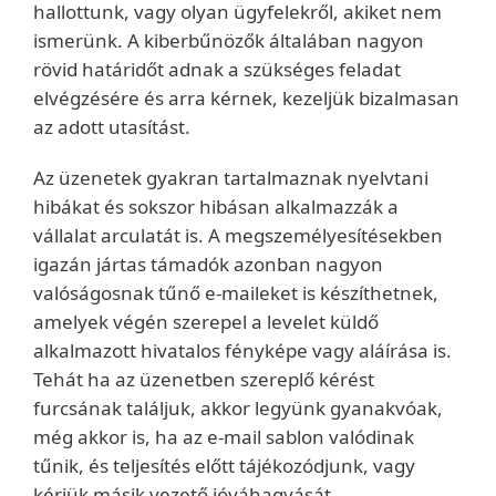
hallottunk, vagy olyan ügyfelekről, akiket nem
ismerünk. A kiberbűnözők általában nagyon
rövid határidőt adnak a szükséges feladat
elvégzésére és arra kérnek, kezeljük bizalmasan
az adott utasítást.
Az üzenetek gyakran tartalmaznak nyelvtani
hibákat és sokszor hibásan alkalmazzák a
vállalat arculatát is. A megszemélyesítésekben
igazán jártas támadók azonban nagyon
valóságosnak tűnő e-maileket is készíthetnek,
amelyek végén szerepel a levelet küldő
alkalmazott hivatalos fényképe vagy aláírása is.
Tehát ha az üzenetben szereplő kérést
furcsának találjuk, akkor legyünk gyanakvóak,
még akkor is, ha az e-mail sablon valódinak
tűnik, és teljesítés előtt tájékozódjunk, vagy
kérjük másik vezető jóváhagyását.