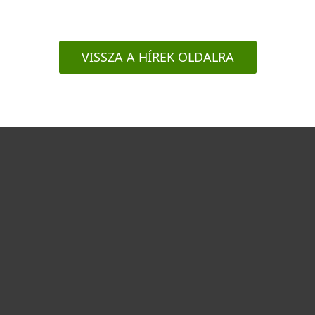
VISSZA A HÍREK OLDALRA
Otthonra
Cégeknek
Terméktámogatás
Vásárlás