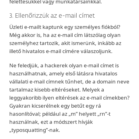
felettesükkel vagy munkatársainkkal.
3. Ellenőrizzük az e-mail címet
Üzleti e-mailt kaptunk egy személyes fiókból?
Még akkor is, ha az e-mail cím látszólag olyan
személyhez tartozik, akit ismerünk, inkább az
illető hivatalos e-mail címére válaszoljunk.
Ne feledjük, a hackerek olyan e-mail címet is
használhatnak, amely első látásra hivatalos
vállalati e-mail címnek tűnhet, de a domain neve
tartalmaz kisebb eltéréseket. Melyek a
leggyakoribb ilyen eltérések az e-mail címekben?
Gyakran kicserélnek egy betűt egy rá
hasonlítóval; például az „m” helyett „rn”-t
használnak, ezt a módszert hívják
„typosquatting”-nak.