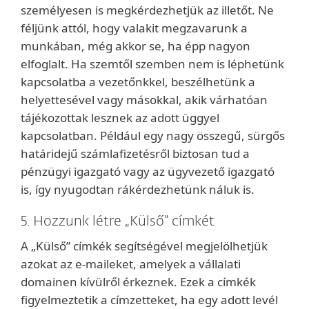
személyesen is megkérdezhetjük az illetőt. Ne
féljünk attól, hogy valakit megzavarunk a
munkában, még akkor se, ha épp nagyon
elfoglalt. Ha szemtől szemben nem is léphetünk
kapcsolatba a vezetőnkkel, beszélhetünk a
helyettesével vagy másokkal, akik várhatóan
tájékozottak lesznek az adott üggyel
kapcsolatban. Például egy nagy összegű, sürgős
határidejű számlafizetésről biztosan tud a
pénzügyi igazgató vagy az ügyvezető igazgató
is, így nyugodtan rákérdezhetünk náluk is.
5. Hozzunk létre „Külső” címkét
A „Külső” címkék segítségével megjelölhetjük
azokat az e-maileket, amelyek a vállalati
domainen kívülről érkeznek. Ezek a címkék
figyelmeztetik a címzetteket, ha egy adott levél