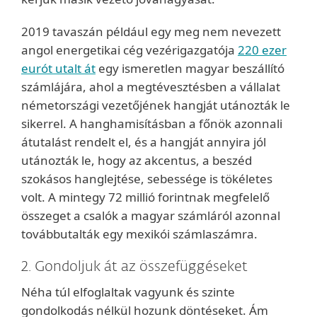
2019 tavaszán például egy meg nem nevezett
angol energetikai cég vezérigazgatója
220 ezer
eurót utalt át
egy ismeretlen magyar beszállító
számlájára, ahol a megtévesztésben a vállalat
németországi vezetőjének hangját utánozták le
sikerrel. A hanghamisításban a főnök azonnali
átutalást rendelt el, és a hangját annyira jól
utánozták le, hogy az akcentus, a beszéd
szokásos hanglejtése, sebessége is tökéletes
volt. A mintegy 72 millió forintnak megfelelő
összeget a csalók a magyar számláról azonnal
továbbutalták egy mexikói számlaszámra.
2. Gondoljuk át az összefüggéseket
Néha túl elfoglaltak vagyunk és szinte
gondolkodás nélkül hozunk döntéseket. Ám