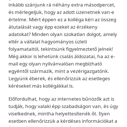
inkább szánjunk rá néhány extra másodpercet,
és mérlegeljük, hogy az adott üzenetnek van-e
értelme. Miért éppen ez a kolléga kéri az összeg
átutalását vagy épp ezeket az érzékeny
adatokat? Minden olyan szokatlan dolgot, amely
eltér a vállalat hagyományos üzleti
folyamataitól, tekintsünk figyelmeztető jelnek!
Még akkor is lehetünk csalás áldozatai, ha az e-
mail egy olyan nyilvánvalóan megbízható
egyéntől származik, mint a vezérigazgatónk.
Legyünk éberek, és ellenőrizzük az esetleges
kéréseket más kollégákkal is.
Előfordulhat, hogy az internetes bűnözők azt is
tudják, hogy valaki épp szabadságon van, és úgy
viselkednek, mintha helyettesítenék őt. Ilyen
esetben ellenőrizzük a kérdéses információkat a