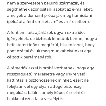
nem a szervezeten belülről származik, és
segíthetnek azonosítani azokat az e-maileket,
amelyek a domaint próbálják meg hamisítani
(például a fent említett „m” és „rn” esetben).
A fent említett ajánlások ugyan extra időt
igényelnek, de biztosak lehetünk benne, hogy a
befektetett időnk megtérül, hiszen lehet, hogy
pont ezáltal óvjuk meg munkahelyünket egy
célzott kibertámadástól.
A támadók azzal is próbálkozhatnak, hogy egy
rosszindulatú mellékletre vagy linkre való
kattintásra ösztönözzenek minket, ezért ne
felejtsünk el egy olyan átfogó biztonsági
megoldást találni, amely képes észlelni és
blokkolni ezt a fajta veszélyt is.