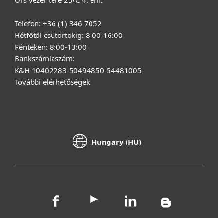
Örs vezér tere 25/C 4. em.
Telefon: +36 (1) 346 7052
Hétfőtől csütörtökig: 8:00-16:00
Pénteken: 8:00-13:00
Bankszámlaszám:
K&H 10402283-50494850-54481005
További elérhetőségek
Hungary (HU)