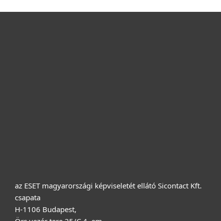
Otthonra
Cégeknek
Terméktámogatás
Vásárlás
Rólunk
az ESET magyarországi képviseletét ellátó Sicontact Kft.
csapata
H-1106 Budapest,