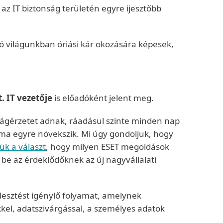
z IT biztonság területén egyre ijesztőbb
ló világunkban óriási kár okozására képesek,
. IT vezetője
is előadóként jelent meg.
ágérzetet adnak, ráadásul szinte minden nap
záma egyre növekszik. Mi úgy gondoljuk, hogy
ük a választ
, hogy milyen ESET megoldások
 be az érdeklődőknek az új nagyvállalati
jlesztést igénylő folyamat, amelynek
kel, adatszivárgással, a személyes adatok