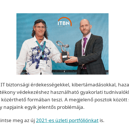
IT biztonsági érdekességekkel, kibertámadásokkal, hazai 
tékony védekezéshez használható gyakorlati tudnivalókka
al közérthető formában teszi. A megjelenő posztok közöt
 napjaink egyik jelentős problémája.
intse meg az új
2021-es üzleti portfóliónkat
is.