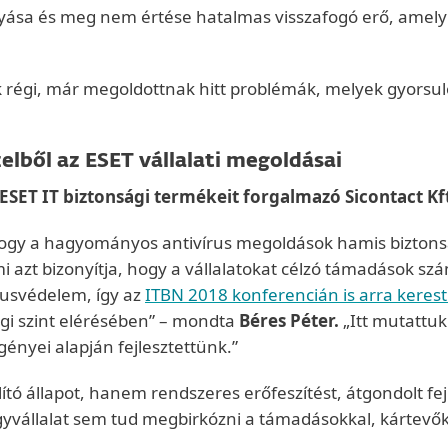
yása és meg nem értése hatalmas visszafogó erő, amely a
ek régi, már megoldottnak hitt problémák, melyek gyorsu
zelből az ESET vállalati megoldásai
 ESET IT biztonsági termékeit forgalmazó Sicontact Kft
 hogy a hagyományos antivírus megoldások hamis biztons
mi azt bizonyítja, hogy a vállalatokat célzó támadások s
rusvédelem, így az
ITBN 2018 konferencián is arra kerest
ági szint elérésében” – mondta
Béres Péter
.
„Itt mutattuk
ényei alapján fejlesztettünk.”
ító állapot, hanem rendszeres erőfeszítést, átgondolt fe
yvállalat sem tud megbirkózni a támadásokkal, kártevők