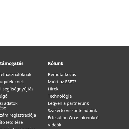
támogatás
Rólunk
felhasználóknak
Bemutatkozás
i ügyfeleknek
Miért az ESET?
i segítségnyújtás
Hírek
Súgó
Technológia
ési adatok
Legyen a partnerünk
ése
Szakértő viszonteladóink
zám regisztrációja
Értesüljön Ön is híreinkről
ító letöltése
Videók