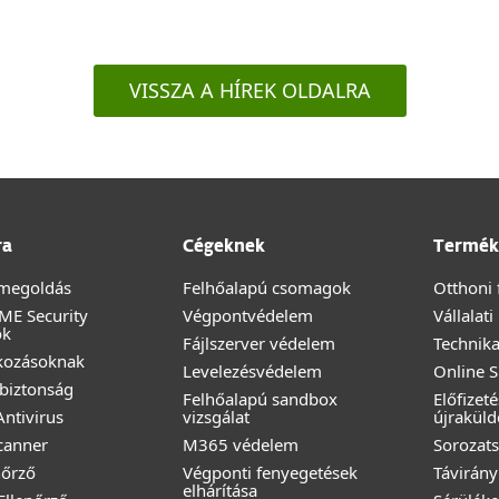
VISSZA A HÍREK OLDALRA
ra
Cégeknek
Termék
megoldás
Felhőalapú csomagok
Otthoni 
ME Security
Végpontvédelem
Vállalat
ok
Fájlszerver védelem
Technika
lkozásoknak
Levelezésvédelem
Online 
biztonság
Felhőalapú sandbox
Előfizet
ntivirus
vizsgálat
újraküld
canner
M365 védelem
Sorozats
nőrző
Végponti fenyegetések
Távirány
elhárítása