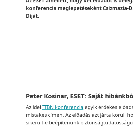
Az ESET amellett, hogy két előadót is dele
konferencia meglepetéseként Csizmazia-Dara
Díját.
Peter Kosinar, ESET: Saját hibánkbó
Az idei
ITBN konferencia
egyik érdekes előad
mistakes címen. Az előadás azt járta körül, 
sikerült-e beépítenünk biztonságtudatosságu