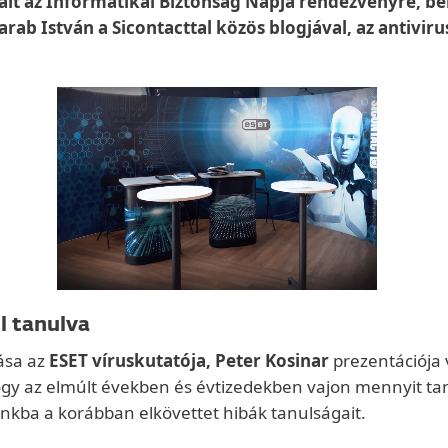
gált az Informatikai Biztonság Napja rendezvényre, be
b István a Sicontacttal közös blogjával, az antivirus
l tanulva
ása az
ESET víruskutatója, Peter Kosinar
prezentációja 
hogy az elmúlt években és évtizedekben vajon mennyit ta
nkba a korábban elkövettet hibák tanulságait.