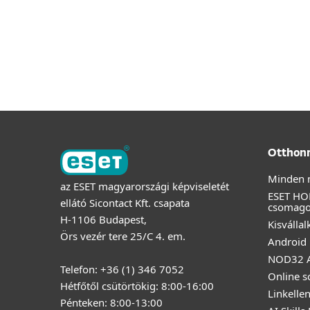
Otthon
Minden 
az ESET magyarországi képviseletét
ESET HO
ellátó Sicontact Kft. csapata
csomag
H-1106 Budapest,
Kisválla
Örs vezér tere 25/C 4. em.
Android 
NOD32 A
Telefon: +36 (1) 346 7052
Online s
Hétfőtől csütörtökig: 8:00-16:00
Linkelle
Pénteken: 8:00-13:00