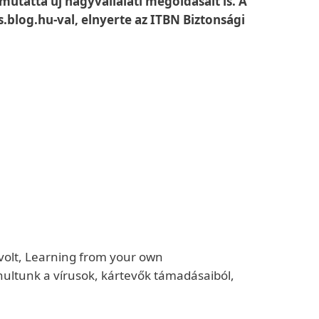
mutatta új nagyvállalati megoldásait is. A
.blog.hu-val, elnyerte az ITBN Biztonsági
volt, Learning from your own
nultunk a vírusok, kártevők támadásaiból,