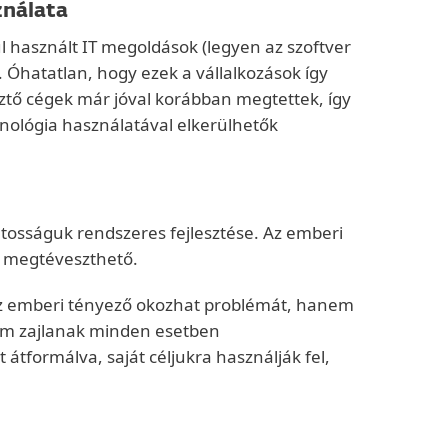
ználata
l használt IT megoldások (legyen az szoftver
. Óhatatlan, hogy ezek a vállalkozások így
sztő cégek már jóval korábban megtettek, így
hnológia használatával elkerülhetők
tosságuk rendszeres fejlesztése. Az emberi
en megtéveszthető.
 az emberi tényező okozhat problémát, hanem
sem zajlanak minden esetben
tformálva, saját céljukra használják fel,