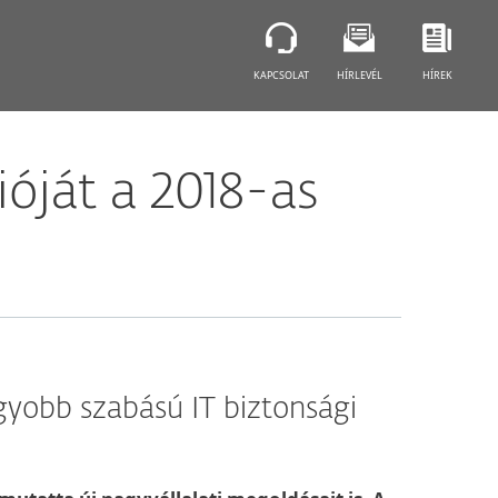
KAPCSOLAT
HÍRLEVÉL
HÍREK
ióját a 2018-as
yobb szabású IT biztonsági