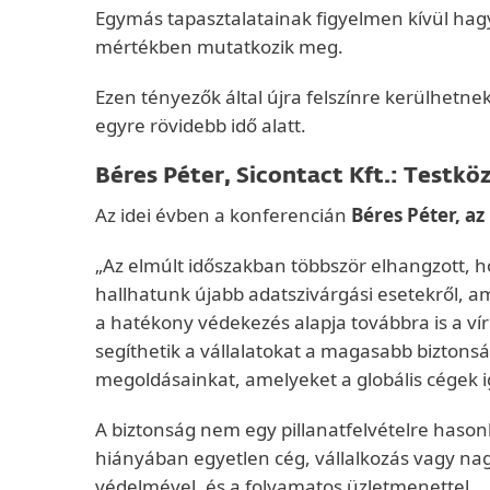
Egymás tapasztalatainak figyelmen kívül hag
mértékben mutatkozik meg.
Ezen tényezők által újra felszínre kerülhetn
egyre rövidebb idő alatt.
Béres Péter, Sicontact Kft.: Testkö
Az idei évben a konferencián
Béres Péter, az
„Az elmúlt időszakban többször elhangzott,
hallhatunk újabb adatszivárgási esetekről, a
a hatékony védekezés alapja továbbra is a ví
segíthetik a vállalatokat a magasabb biztons
megoldásainkat, amelyeket a globális cégek ig
A biztonság nem egy pillanatfelvételre hasonl
hiányában egyetlen cég, vállalkozás vagy nag
védelmével, és a folyamatos üzletmenettel.