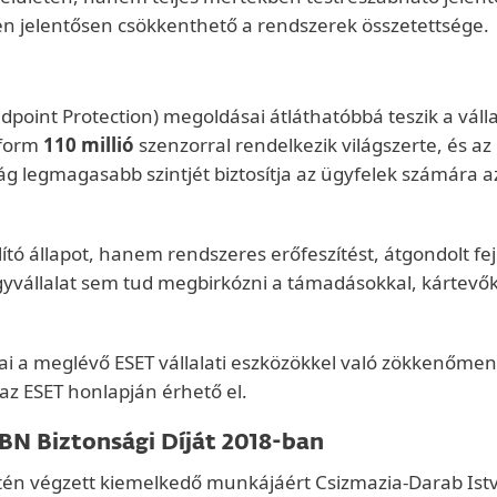
évén jelentősen csökkenthető a rendszerek összetettsége.
dpoint Protection) megoldásai átláthatóbbá teszik a vál
tform
110 millió
szenzorral rendelkezik világszerte, és az 
ág legmagasabb szintjét biztosítja az ügyfelek számára az
ító állapot, hanem rendszeres erőfeszítést, átgondolt fe
yvállalat sem tud megbirkózni a támadásokkal, kártevők
ásai a meglévő ESET vállalati eszközökkel való zökkenőmen
az ESET honlapján érhető el.
BN Biztonsági Díját 2018-ban
letén végzett kiemelkedő munkájáért Csizmazia-Darab Istvá