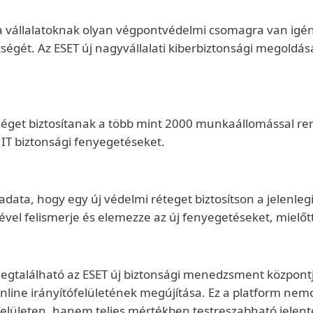
t a vállalatoknak olyan végpontvédelmi csomagra van ig
ségét. Az ESET új nagyvállalati kiberbiztonsági megoldása
séget biztosítanak a több mint 2000 munkaállomással ren
IT biztonsági fenyegetéseket.
adata, hogy egy új védelmi réteget biztosítson a jelenl
ével felismerje és elemezze az új fenyegetéseket, mielőtt 
 megtalálható az ESET új biztonsági menedzsment központj
line irányítófelületének megújítása. Ez a platform nemcs
elületen, hanem teljes mértékben testreszabható jelentés