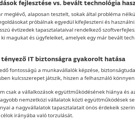
ldások fejlesztése vs. bevált technológia has
 meglévő, alaposan tesztelt, sokak által probléma nélkü
egoldásokat próbálnak egyedül kifejleszteni és használni
sszú évtizedek tapasztalataival rendelkező szoftverfejle
 ki magukat és ügyfeleiket, amelyek egy már bevált tec
ai tényező IT biztonságra gyakorolt hatása
kedő fontosságú a munkavállalók képzése, biztonságtuda
sben kulcsszerepet játszik, hiszen a felhasználó könny
 nem csak a vállalkozások együttműködésének hiánya és
 nagyobb nemzetközi vállalatok közti együttműködések 
 a nagyvállalatok tapasztalatait önös érdekeik szerint á
célok irányába való torzulását.