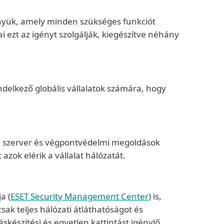
ényük, amely minden szükséges funkciót
i ezt az igényt szolgálják, kiegészítve néhány
delkező globális vállalatok számára, hogy
egi szerver és végpontvédelmi megoldások
azok elérik a vállalat hálózatát.
a (
ESET Security Management Center
) is,
ak teljes hálózati átláthatóságot és
készítési és egyetlen kattintást igénylő