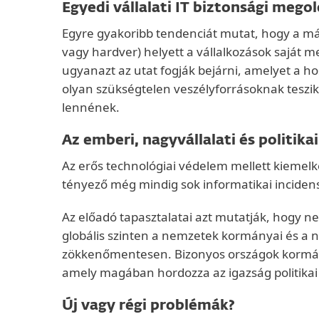
Egyedi vállalati IT biztonsági mego
Egyre gyakoribb tendenciát mutat, hogy a már
vagy hardver) helyett a vállalkozások saját m
ugyanazt az utat fogják bejárni, amelyet a ho
olyan szükségtelen veszélyforrásoknak teszik
lennének.
Az emberi, nagyvállalati és politik
Az erős technológiai védelem mellett kiemel
tényező még mindig sok informatikai inciden
Az előadó tapasztalatai azt mutatják, hogy
globális szinten a nemzetek kormányai és a
zökkenőmentesen. Bizonyos országok kormányai
amely magában hordozza az igazság politikai 
Új vagy régi problémák?