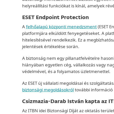
helyreállítási funkciókat is kínál, amelyek r
ESET Endpoint Protection
A
felhőalapú központi menedzsment
(ESET En
platformjára elküldött fenyegetéseket. A pla
hitelesítésével rendelkezik. Ez a megbízhatós
jelentések értékelése során.
A biztonság nem egy pillanatfelvételre hasonl
hiányában egyetlen cég, vállalkozás vagy nag
védelmével, és a folyamatos üzletmenettel.
Az ESET új vállalati megoldásai és szolgáltat
biztonsági megoldásokról
további információ 
Csizmazia-Darab István kapta az IT
Az ITBN idei Biztonsági Díját az oktatás terü