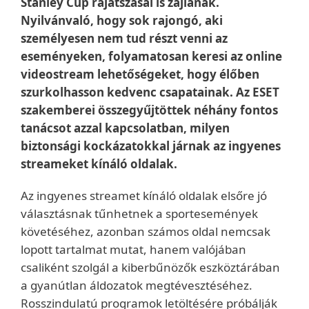
Stanley Cup rájátszásai is zajlanak.
Nyilvánvaló, hogy sok rajongó, aki
személyesen nem tud részt venni az
eseményeken, folyamatosan keresi az online
videostream lehetőségeket, hogy élőben
szurkolhasson kedvenc csapatainak. Az ESET
szakemberei összegyűjtöttek néhány fontos
tanácsot azzal kapcsolatban, milyen
biztonsági kockázatokkal járnak az ingyenes
streameket kínáló oldalak.
Az ingyenes streamet kínáló oldalak elsőre jó
választásnak tűnhetnek a sportesemények
követéséhez, azonban számos oldal nemcsak
lopott tartalmat mutat, hanem valójában
csaliként szolgál a kiberbűnözők eszköztárában
a gyanútlan áldozatok megtévesztéséhez.
Rosszindulatú programok letöltésére próbálják