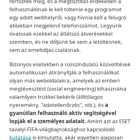
fertőzték meg, és a megtisztítás érdekében a
felhasználónak le kell töltenie egy programot
egy adott webhelyről, vagy hívnia kell a felugró
ablakban megjelenő telefonszámot. Legyünk
óvatosak ezekkel az átlátszó átverésekkel
szemben, és ne dőljünk be sem a letöltésnek,
sem az emeltdíjas csalásnak.
Bizonyos esetekben a rosszindulatú közvetítések
automatikusan átirányítják a felhasználókat
olyan más weboldalakra, amelyek az emberi
megtévesztést (social engineering) kihasználva
valamilyen trükkel bekérik (állítólagos
nyeremény, "adatellenőrzés", stb.), és
a
gyanútlan felhasználó aktív segítségével
lopják el a személyes adatait.
Amint azt az ESET
tavalyi FIFA-világbajnoksághoz kapcsolódó
kutatása
is kimutatta, akár egyetlen alaposan