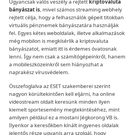
Ugyancsak valós veszély a rejtett
kriptovaluta
bányászat is
, mivel számos streaming webhely
rejtett célja, hogy a felhasználók gépeit titokban
virtuális pénznemek bányászatára használják
fel. Egyes kétes weboldalak, illetve alkalmazások
még mobilon is megkísérlik a kriptovaluta
bányászatot, emiatt itt is érdemes óvatosnak
lenni. Így nem csak a számítógépeinkről, hanem
a mobileszközeinkről sem hiányozhat a
naprakész vírusvédelem.
Összefoglalva az ESET szakemberei szerint
nagyon körültekintően kell eljárni, ha online
videostream oldalt keresünk minden ilyen
kiemelt sportesemény megtekintéséhez, mint
amilyen például ez a mostani Jégkorong VB is.
Ilyenkor a keresőkben kínált ingyenes oldalak
jelentős része ugyanis arra szolgál, hogy