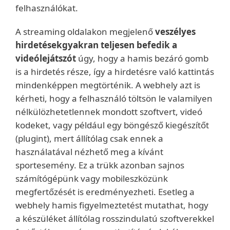
felhasználókat.
A streaming oldalakon megjelenő
veszélyes
hirdetések
gyakran teljesen befedik a
videólejátszót
úgy, hogy a hamis bezáró gomb
is a hirdetés része, így a hirdetésre való kattintás
mindenképpen megtörténik. A webhely azt is
kérheti, hogy a felhasználó töltsön le valamilyen
nélkülözhetetlennek mondott szoftvert, videó
kodeket, vagy például egy böngésző kiegészítőt
(plugint), mert állítólag csak ennek a
használatával nézhető meg a kívánt
sportesemény. Ez a trükk azonban sajnos
számítógépünk vagy mobileszközünk
megfertőzését is eredményezheti. Esetleg a
webhely hamis figyelmeztetést mutathat, hogy
a készüléket állítólag rosszindulatú szoftverekkel