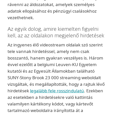
rávenni az áldozatokat, amelyek személyes
adatok ellopásához és pénzügyi csalásokhoz
vezethetnek.
Az egyik dolog, amire kiemelten figyelni
kell, az az oldalakon megjelenő hirdetések
Az ingyenes élő videostream oldalak szó szerint
tele vannak hirdetéssel, amely nem csak
bosszantó, hanem gyakran veszélyes is. Három
évvel ezelőtt a belgiumi Leuven-KU Egyetem
kutatói és az Egyesült Államokban található
SUNY-Stony Brook 23 000 streaming weboldalt
vizsgáltak, és megállapították, hogy a rajtuk lévő
hirdetések
legalább fele rosszindulatú
. Ezekben
az esetekben a hirdetésekre való kattintás
valamilyen kártékony kódot, vagy kártevőt
tartalmazó weboldalra irányította át a