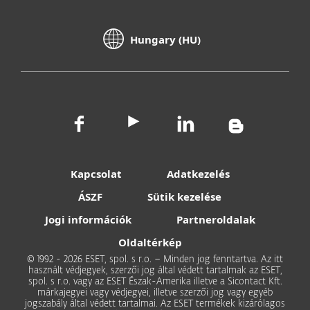
Hungary (HU)
Kapcsolat
Adatkezelés
ÁSZF
Sütik kezelése
Jogi információk
Partneroldalak
Oldaltérkép
© 1992 - 2026 ESET, spol. s r.o. – Minden jog fenntartva. Az itt
használt védjegyek, szerzői jog által védett tartalmak az ESET,
spol. s r.o. vagy az ESET Észak-Amerika illetve a Sicontact Kft.
márkajegyei vagy védjegyei, illetve szerzői jog vagy egyéb
jogszabály által védett tartalmai. Az ESET termékek kizárólagos