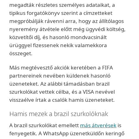
megadták részletes személyes adataikat, a
tipikus forgatókönyv szerint a címzetteket
megpróbálják rávenni arra, hogy az állítólagos
nyeremény átvétele előtt még ügyvédi költség,
közvetítői díj, és hasonló mondvacsinált
ürüggyel fizessenek nekik valamekkora
összeget.
Más megtévesztő akciók keretében a FIFA
partnereinek nevében küldenek hasonló
üzeneteket. Az alábbi támadásban brazil
szurkolókat vettek célba, és a VISA nevével
visszaélve írtak a csalók hamis üzeneteket.
Hamis mezek a brazil szurkolóknak
A brazil szurkolókat emellett
más átverések
is
fenyegetik. A WhatsApp üzenetküldőn keringő