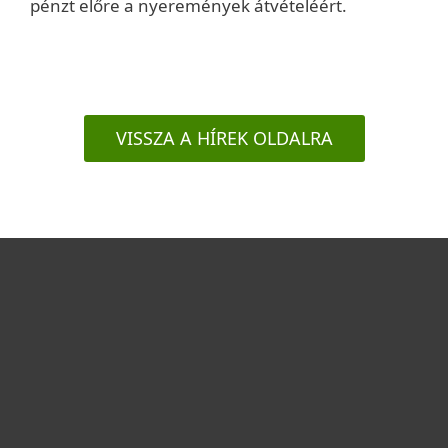
pénzt előre a nyeremények átvételéért.
VISSZA A HÍREK OLDALRA
Otthonra
Cégeknek
Terméktámogatás