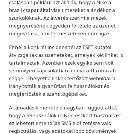
csalásban például azt állítják, hogy a Nike a
brazil csapat által viselt mezeket ajándékoz a
szurkolóknak. Az átverés szerint a mezek
megnyerésének egyetlen feltétele az üzenet
megosztása, ami természetesen nem igaz.
Ennél a konkrét incidensnél az ESET kutatói
átvizsgálták az üzeneteket, amelyek két linket is
tartalmaztak. Azonban ezek egyike sem volt
semmilyen kapcsolatban a nevezett ruházati
céggel. Ehelyett a linkek fertőzött weboldalra
irányították a gyanútlan felhasználókat és
megfertőzték a számítógépeiket.
A támadás kimenetele nagyban függött attól,
hogy a felhasználók milyen eszközt használtak:
ez lehetett emeltdíjas SMS előfizetésre való
regisztrálás, vagy adatokat lopó bővítmények