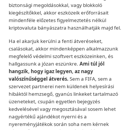
biztonsági megoldásokkal, vagy blokkoló
kiegészítőkkel, akkor eszközeik erőforrásait
mindenféle előzetes figyelmeztetés nélkül
kriptovaluta bányászatra használhatják majd fel.
Ha el akarjuk kerülni a fenti átveréseket,
csalásokat, akkor mindenképpen alkalmazzunk
megfelelő védelmi szoftvert eszközeinken, és
hallgassunk a józan eszünkre.
Ami túl jól
hangzik, hogy igaz legyen, az nagy
valószínűséggel átverés.
Sem a FIFA, sem a
szervezet partnerei nem küldenek helyesírási
hibáktól hemzsegő, gyanús linkeket tartalmazó
üzeneteket, csupán egyetlen bejegyzés
kedvelésével vagy megosztásával sosem lehet
nagyértékű ajándékot nyerni és a
nyereményjátékok során soha nem kérnek