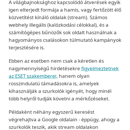
A világbajnoksághoz kapcsolódó átverések egyik
igen elterjedt formája a hamis, vagy fertőzött élő
közvetítést kínáló oldalak (stream). Számos
webhely illegális (kalózkodási célokkal), és a
számítógépes bűnözők sok oldalt használnak a
hagyományos csalásokon túlmutató kampányok
terjesztésére is.
Ebben az esetben nem csak a kéretlen és
nagymennyiségű hirdetésekre
figyelmeztetnek
az ESET szakemberei,
hanem olyan
rosszindulatú támadásokra is, amelyek
kihasználják a szurkolók igényét, hogy minél
több helyről tudják követni a mérkőzéseket.
Példaként néhány egyszerű keresést
végrehajtva a Google oldalain - éppúgy, ahogy a
szurkolók teszik, akik stream oldalakon