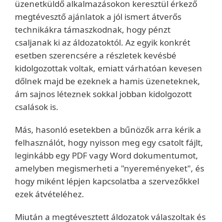
üzenetküldő alkalmazásokon keresztül érkező
megtévesztő ajánlatok a jól ismert átverős
technikákra támaszkodnak, hogy pénzt
csaljanak ki az áldozatoktól. Az egyik konkrét
esetben szerencsére a részletek kevésbé
kidolgozottak voltak, emiatt várhatóan kevesen
dőlnek majd be ezeknek a hamis üzeneteknek,
ám sajnos léteznek sokkal jobban kidolgozott
csalások is.
Más, hasonló esetekben a bűnözők arra kérik a
felhasználót, hogy nyisson meg egy csatolt fájlt,
leginkább egy PDF vagy Word dokumentumot,
amelyben megismerheti a "nyereményeket", és
hogy miként lépjen kapcsolatba a szervezőkkel
ezek átvételéhez.
Miután a megtévesztett áldozatok válaszoltak és