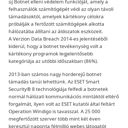
új Botnet elleni védelem funkcióját, amely a
felhasználók számítógépét védi az olyan távoli
támadásoktól, amelyek kártékony célokra
próbálják a fertőzött számítógépek alkotta
hálózatába állítani az áldozatok eszközeit.
A Verzion Data Breach 2014-es jelentéséből
kiderül, hogy a botnet tevékenység volt a
kártékony programok legjelentősebb
kategóriája az utóbbi időszakban (86%).
2013-ban számos nagy horderejű botnet
támadás tanúi lehettünk. Az ESET Smart
Security® 8 technológiája felfedi a botnetek
normál hálózati kommunikációs mintáktól eltérő
forgalmát, ilyen volt az ESET kutatói által feltárt
Operation Windigo is tavasszal. A 25 000
megfertőzött szerver több mint két éven
keresztül naponta félmillió webes látogatót