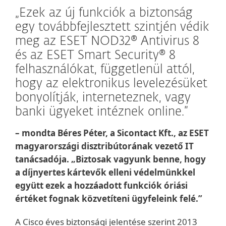
„Ezek az új funkciók a biztonság
egy továbbfejlesztett szintjén védik
meg az ESET NOD32® Antivirus 8
és az ESET Smart Security® 8
felhasználókat, függetlenül attól,
hogy az elektronikus levelezésüket
bonyolítják, interneteznek, vagy
banki ügyeket intéznek online.”
– mondta Béres Péter, a Sicontact Kft., az ESET
magyarországi disztribútorának vezető IT
tanácsadója. „Biztosak vagyunk benne, hogy
a díjnyertes kártevők elleni védelmünkkel
együtt ezek a hozzáadott funkciók óriási
értéket fognak közvetíteni ügyfeleink felé.”
A Cisco éves biztonsági jelentése szerint 2013