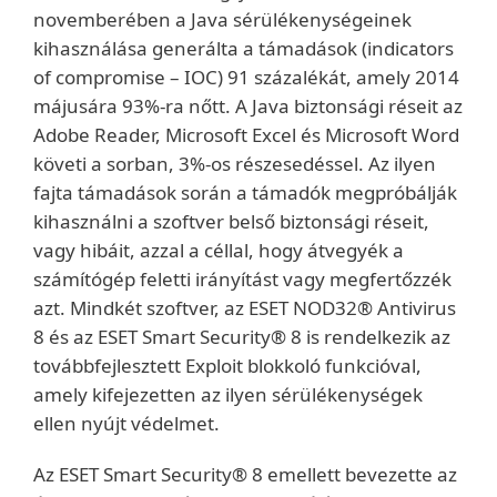
novemberében a Java sérülékenységeinek
kihasználása generálta a támadások (indicators
of compromise – IOC) 91 százalékát, amely 2014
májusára 93%-ra nőtt. A Java biztonsági réseit az
Adobe Reader, Microsoft Excel és Microsoft Word
követi a sorban, 3%-os részesedéssel. Az ilyen
fajta támadások során a támadók megpróbálják
kihasználni a szoftver belső biztonsági réseit,
vagy hibáit, azzal a céllal, hogy átvegyék a
számítógép feletti irányítást vagy megfertőzzék
azt. Mindkét szoftver, az ESET NOD32® Antivirus
8 és az ESET Smart Security® 8 is rendelkezik az
továbbfejlesztett Exploit blokkoló funkcióval,
amely kifejezetten az ilyen sérülékenységek
ellen nyújt védelmet.
Az ESET Smart Security® 8 emellett bevezette az