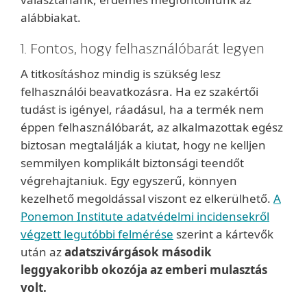
alábbiakat.
1. Fontos, hogy felhasználóbarát legyen
A titkosításhoz mindig is szükség lesz
felhasználói beavatkozásra. Ha ez szakértői
tudást is igényel, ráadásul, ha a termék nem
éppen felhasználóbarát, az alkalmazottak egész
biztosan megtalálják a kiutat, hogy ne kelljen
semmilyen komplikált biztonsági teendőt
végrehajtaniuk. Egy egyszerű, könnyen
kezelhető megoldással viszont ez elkerülhető.
A
Ponemon Institute adatvédelmi incidensekről
végzett legutóbbi felmérése
szerint a kártevők
után az
adatszivárgások második
leggyakoribb okozója az emberi mulasztás
volt.