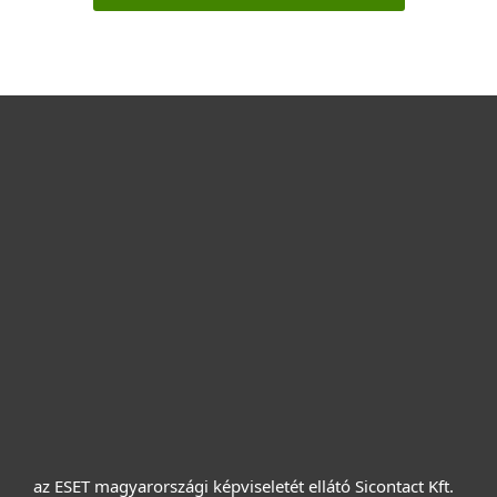
Otthonra
Cégeknek
Terméktámogatás
Vásárlás
Rólunk
az ESET magyarországi képviseletét ellátó Sicontact Kft.