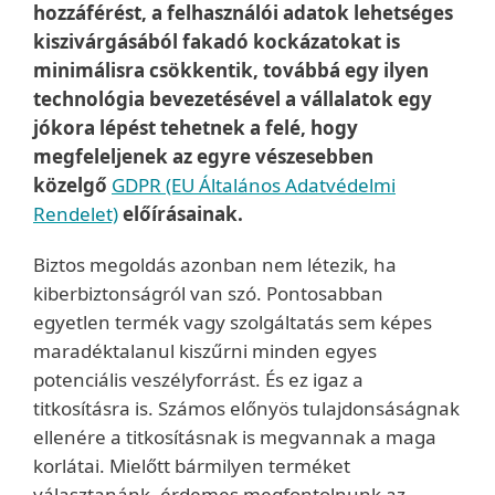
hozzáférést, a felhasználói adatok lehetséges
kiszivárgásából fakadó kockázatokat is
minimálisra csökkentik, továbbá egy ilyen
technológia bevezetésével a vállalatok egy
jókora lépést tehetnek a felé, hogy
megfeleljenek az egyre vészesebben
közelgő
GDPR (EU Általános Adatvédelmi
Rendelet)
előírásainak.
Biztos megoldás azonban nem létezik, ha
kiberbiztonságról van szó. Pontosabban
egyetlen termék vagy szolgáltatás sem képes
maradéktalanul kiszűrni minden egyes
potenciális veszélyforrást. És ez igaz a
titkosításra is. Számos előnyös tulajdonsáságnak
ellenére a titkosításnak is megvannak a maga
korlátai. Mielőtt bármilyen terméket
választanánk, érdemes megfontolnunk az