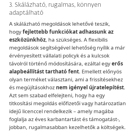
3. Skálázható, rugalmas, könnyen
adaptálható
A skálázható megoldások lehetővé teszik,
hogy
fejlettebb funkciókat adhassunk az
eszközünkhöz
, ha szükséges. A flexibilis
megoldások segítségével lehetőség nyílik a már
érvényesített vállalati policyk és a kulcsok
távolról történő módosítására, ezáltal egy
erős
alapbeállítást tartható fent
. Emellett előnyös
olyan terméket választani, ami a frissítésekhez
és megújításokhoz
nem igényel újratelepítést
.
Azt sem szabad elfelejteni, hogy ha egy
titkosítási megoldás előfizetői vagy határozatlan
idejű licenccel rendelkezik – amely magába
foglalja az éves karbantartást és támogatást-,
jobban, rugalmasabban kezelhetők a költségek.