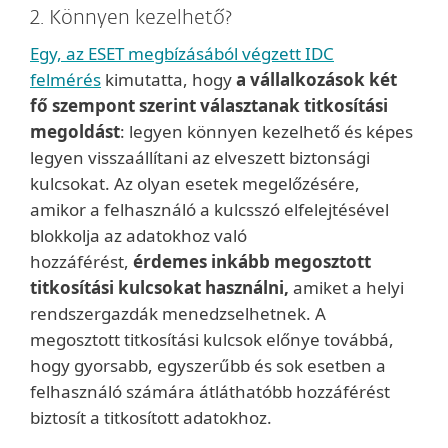
2. Könnyen kezelhető?
Egy, az ESET megbízásából végzett IDC
felmérés
kimutatta, hogy
a vállalkozások két
fő szempont szerint választanak titkosítási
megoldást
: legyen könnyen kezelhető és képes
legyen visszaállítani az elveszett biztonsági
kulcsokat. Az olyan esetek megelőzésére,
amikor a felhasználó a kulcsszó elfelejtésével
blokkolja az adatokhoz való
hozzáférést,
érdemes inkább megosztott
titkosítási kulcsokat használni,
amiket a helyi
rendszergazdák menedzselhetnek. A
megosztott titkosítási kulcsok előnye továbbá,
hogy gyorsabb, egyszerűbb és sok esetben a
felhasználó számára átláthatóbb hozzáférést
biztosít a titkosított adatokhoz.