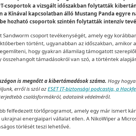
T-csoportok a vizsgált időszakban folytatták kibert
en a Kínával kapcsolatban álló Mustang Panda egyre 
sbe hozható csoportok szintén folytatták intenzív te
edt Sandworm csoport tevékenységét, amely egy korábba
y októberben történt, ugyanabban az időszakban, amikor 
megemlíteni, hogy gyakran államilag támogatott szereplő
y összehangolt támadásokról van szó, a történtek alapjá
szágon is megnőtt a kibertámadások száma.
Hogy hogyan 
unk, erről is szól az
ESET IT-biztonsági podcastja, a Hackfe
lterjedtebb csalásformákról, adataink védelméről.
bb felfedezett törlőprogramot, amely egy már ismert kár
ajnai energiaipari vállalat ellen. A NikoWiper a Microsof
ságos törlését teszi lehetővé.