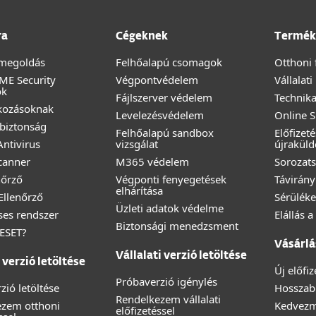
ra
Cégeknek
Termék
megoldás
Felhőalapú csomagok
Otthoni 
ME Security
Végpontvédelem
Vállalat
ok
Fájlszerver védelem
Technika
lkozásoknak
Levelezésvédelem
Online 
biztonság
Felhőalapú sandbox
Előfizet
ntivirus
vizsgálat
újraküld
canner
M365 védelem
Sorozats
nőrző
Végponti fenyegetések
Távirány
elhárítása
 Ellenőrző
Sérüléke
Üzleti adatok védelme
éses rendszer
Elállás 
Biztonsági menedzsment
 ESET?
Vásárlá
Vállalati verzió letöltése
verzió letöltése
Új előfi
Próbaverzió igénylés
zió letöltése
Hosszabb
Rendelkezem vállalati
ezem otthoni
Kedvez
előfizetéssel