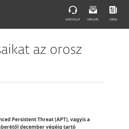
KAPCSOLAT
HÍRLEVÉL
HÍREK
aikat az orosz
ced Persistent Threat (APT), vagyis a
emberétől december végéig tartó