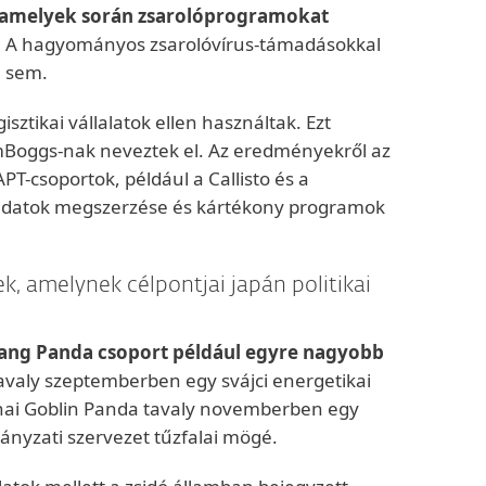
, amelyek során zsarolóprogramokat
e. A hagyományos zsarolóvírus-támadásokkal
n sem.
sztikai vállalatok ellen használtak. Ezt
mBoggs-nak neveztek el. Az eredményekről az
T-csoportok, például a Callisto és a
tő adatok megszerzése és kártékony programok
k, amelynek célpontjai japán politikai
stang Panda csoport például egyre nagyobb
tavaly szeptemberben egy svájci energetikai
ínai Goblin Panda tavaly novemberben egy
ányzati szervezet tűzfalai mögé.