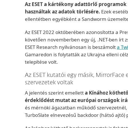
Az ESET a kártékony adattörlő programok
használtak az adatok törlésére.
Ezek esetéb
ellentétben egyébként a Sandworm üzemeltető
Az ESET 2022 októberében azonosította a Presti
követően novemberben egy új, .NET-ben írt 
ESET Research nyilvánosan is beszámolt
a Tw
Gamaredon is folytatták az Ukrajna elleni cé
telepítése volt.
Az ESET kutatói egy másik, MirrorFace e
szervezetek voltak
A jelentés szerint emellett
a Kínához köthető
érdeklődést mutat az európai országok irá
és mérnöki ágazatban működő szervezetnél, a
TurboSlate elnevezésű backdoor (hátsó ajtó)