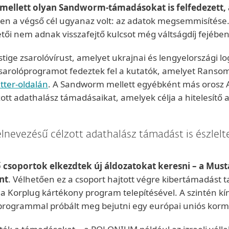
 mellett olyan Sandworm-támadásokat is felfedezett
en a végső cél ugyanaz volt: az adatok megsemmisítés
i nem adnak visszafejtő kulcsot még váltságdíj fejébe
ge zsarolóvírust, amelyet ukrajnai és lengyelországi logi
zsarolóprogramot fedeztek fel a kutatók, amelyet Ranso
itter-oldalán
. A Sandworm mellett egyébként más orosz AP
lzott adathalász támadásaikat, amelyek célja a hitelesí
lnevezésű célzott adathalász támadást is észlelte
 csoportok elkezdtek új áldozatokat keresni – a Mu
nt
. Vélhetően ez a csoport hajtott végre kibertámadást 
 Korplug kártékony program telepítésével. A szintén k
 programmal próbált meg bejutni egy európai uniós korm