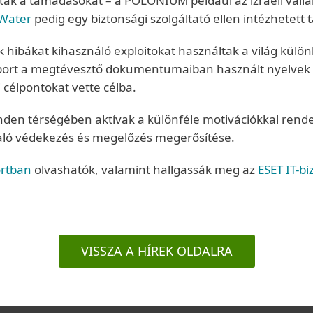
ták a támadásokat – a POLONIUM például az izraeli válla
Water
pedig egy biztonsági szolgáltató ellen intézhetett
 hibákat kihasználó exploitokat használtak a világ külö
port a megtévesztő dokumentumaiban használt nyelvek rep
célpontokat vette célba.
nden térségében aktívak a különféle motivációkkal rende
 való védekezés és megelőzés megerősítése.
ortban
olvashatók, valamint hallgassák meg az
ESET IT-b
VISSZA A HÍREK OLDALRA