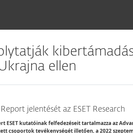
lytatják kibertámadás
Ukrajna ellen
y Report jelentését az ESET Research
rt ESET kutatóinak felfedezéseit tartalmazza az Advan
vezett csoportok tevékenységét illetően, a 2022 szept