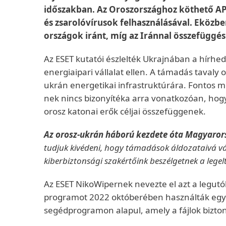
időszakban. Az Oroszországhoz köthető AP
és zsarolóvírusok felhasználásával. Eközb
országok iránt, míg az Iránnal összefüggé
Az ESET kutatói észlelték Ukrajnában a hírh
energiaipari vállalat ellen. A támadás taval
ukrán energetikai infrastruktúrára. Fontos 
nek nincs bizonyítéka arra vonatkozóan, hog
orosz katonai erők céljai összefüggenek.
Az orosz-ukrán háború kezdete óta Magyaror
tudjuk kivédeni, hogy támadások áldozataivá válj
kiberbiztonsági szakértőink beszélgetnek a lege
Az ESET NikoWipernek nevezte el azt a legutó
programot 2022 októberében használták egy ukr
segédprogramon alapul, amely a fájlok bizton