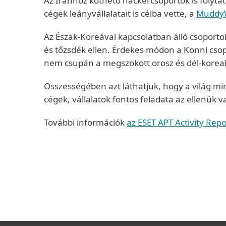
Az Iránhoz köthető hackercsoportok is folytat
cégek leányvállalatait is célba vette, a
Muddy
Az Észak-Koreával kapcsolatban álló csoportok
és tőzsdék ellen. Érdekes módon a Konni cso
nem csupán a megszokott orosz és dél-koreai 
Összességében azt láthatjuk, hogy a világ mi
cégek, vállalatok fontos feladata az ellenük
További információk
az ESET APT Activity Rep