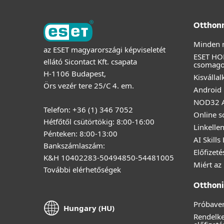
Otthon
Minden 
az ESET magyarországi képviseletét
ESET HO
ellátó Sicontact Kft. csapata
csomag
H-1106 Budapest,
Kisválla
Örs vezér tere 25/C 4. em.
Android 
NOD32 A
Telefon: +36 (1) 346 7052
Online s
Hétfőtől csütörtökig: 8:00-16:00
Linkelle
Pénteken: 8:00-13:00
AI Skills
Bankszámlaszám:
Előfizet
K&H 10402283-50494850-54481005
Miért az
További elérhetőségek
Otthoni 
Próbaver
Hungary (HU)
Rendelk