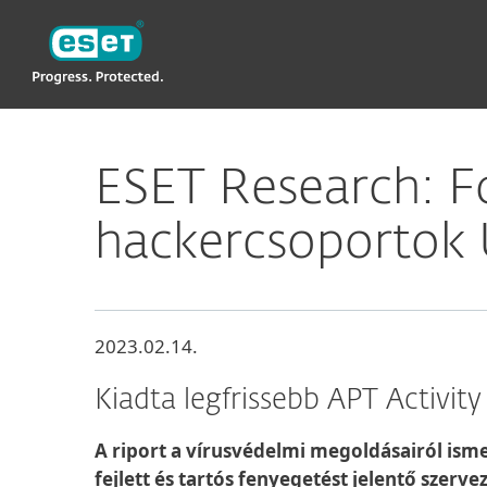
ESET
ESET Research: Fo
hackercsoportok 
2023.02.14.
Kiadta legfrissebb APT Activit
A riport a vírusvédelmi megoldásairól isme
fejlett és tartós fenyegetést jelentő szer