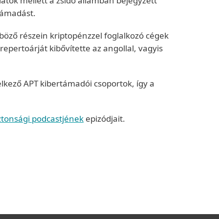
latok mellett a zsidó államban bejegyzett
 támadást.
nböző részein kriptopénzzel foglalkozó cégek
ertoárját kibővítette az angollal, vagyis
lkező APT kibertámadói csoportok, így a
iztonsági podcastjének
epizódjait.