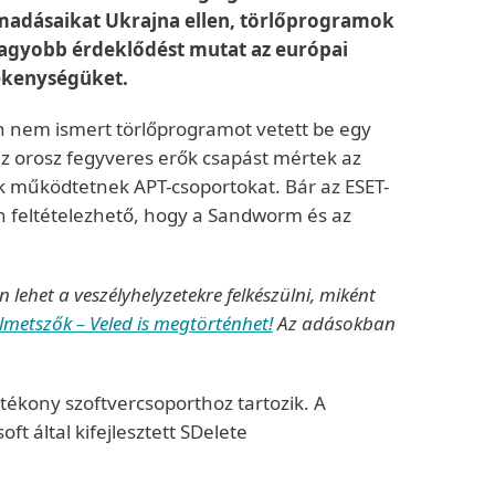
ámadásaikat Ukrajna ellen, törlőprogramok
nagyobb érdeklődést mutat az európai
vékenységüket.
n nem ismert törlőprogramot vetett be egy
az orosz fegyveres erők csapást mértek az
k működtetnek APT-csoportokat. Bár az ESET-
n feltételezhető, hogy a Sandworm és az
lehet a veszélyhelyzetekre felkészülni, miként
lmetszők – Veled is megtörténhet
!
Az adásokban
tékony szoftvercsoporthoz tartozik. A
t által kifejlesztett SDelete