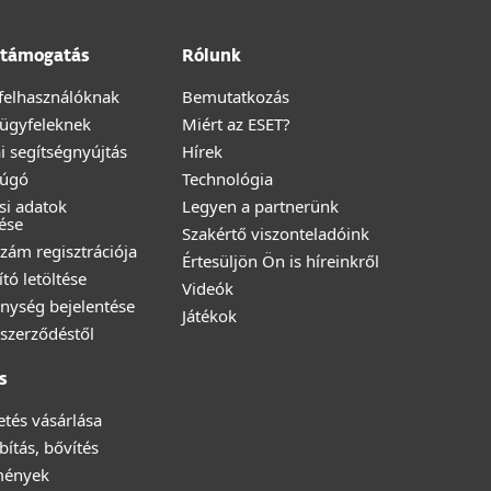
támogatás
Rólunk
felhasználóknak
Bemutatkozás
i ügyfeleknek
Miért az ESET?
i segítségnyújtás
Hírek
Súgó
Technológia
ési adatok
Legyen a partnerünk
ése
Szakértő viszonteladóink
zám regisztrációja
Értesüljön Ön is híreinkről
ító letöltése
Videók
nység bejelentése
Játékok
a szerződéstől
s
zetés vásárlása
ítás, bővítés
mények