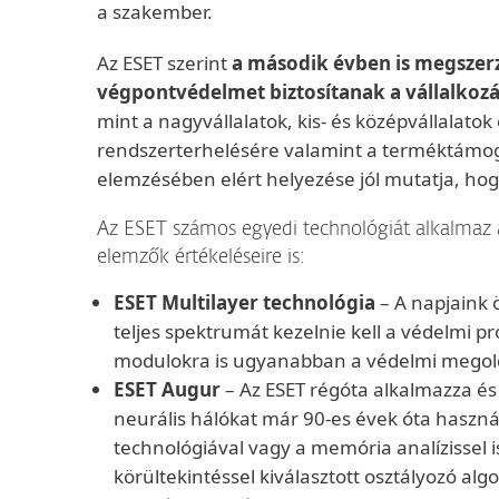
a szakember.
Az ESET szerint
a második évben is megszerz
végpontvédelmet biztosítanak a vállalkoz
mint a nagyvállalatok, kis- és középvállalato
rendszerterhelésére valamint a terméktámog
elemzésében elért helyezése jól mutatja, hog
Az ESET számos egyedi technológiát alkalmaz a 
elemzők értékeléseire is:
ESET Multilayer technológia
– A napjaink
teljes spektrumát kezelnie kell a védelmi 
modulokra is ugyanabban a védelmi megol
ESET Augur
– Az ESET régóta alkalmazza és 
neurális hálókat már 90-es évek óta haszná
technológiával vagy a memória analízissel i
körültekintéssel kiválasztott osztályozó a