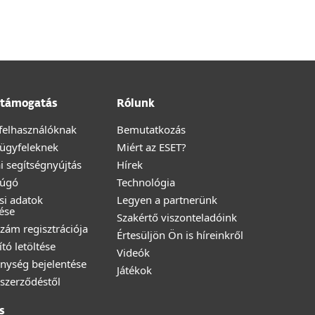
támogatás
Rólunk
felhasználóknak
Bemutatkozás
i ügyfeleknek
Miért az ESET?
i segítségnyújtás
Hírek
Súgó
Technológia
ési adatok
Legyen a partnerünk
ése
Szakértő viszonteladóink
zám regisztrációja
Értesüljön Ön is híreinkről
ító letöltése
Videók
nység bejelentése
Játékok
a szerződéstől
s