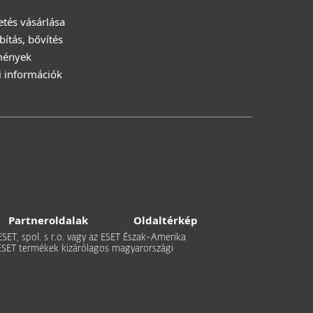
zetés vásárlása
ítás, bővítés
mények
i információk
Partneroldalak
Oldaltérkép
 ESET, spol. s r.o. vagy az ESET Észak-Amerika
 Az ESET termékek kizárólagos magyarországi