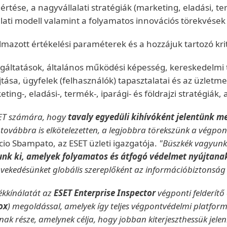
értése, a nagyvállalati stratégiák (marketing, eladási, ter
alati modell valamint a folyamatos innovációs törekvése
azott értékelési paraméterek és a hozzájuk tartozó kri
gáltatások, általános működési képesség, kereskedelmi 
ása, ügyfelek (felhasználók) tapasztalatai és az üzletm
ing-, eladási-, termék-, iparági- és földrajzi stratégiák, 
SET számára, hogy
tavaly egyedüli kihívóként jelentünk 
gy továbbra is elkötelezetten, a legjobbra törekszünk a végpo
io Sbampato, az ESET üzleti igazgatója.
"Büszkék vagyunk 
nk ki, amelyek folyamatos és átfogó védelmet nyújtana
övekedésünket globális szereplőként az információbiztonság
mékkínálatát az
ESET Enterprise Inspector
végponti felderítő
ox
) megoldással, amelyek így teljes végpontvédelmi platformo
ak része, amelynek célja, hogy jobban kiterjeszthessük jele