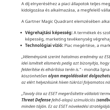
A díj elnyeréséhez a piaci állapotok teljes meg
kidolgozása és alkalmazása, a megfelelő váll
A Gartner Magic Quadrant elemzésében alkalm
Végrehajtási képesség:
A termékek és szol
képesség, marketing tevékenység végrehajt
Technológiai vízió:
Piac megértése, a market
„Véleményünk szerint hatalmas eredmény az E
idei ismételt elismerés pedig azt bizonyítja, ho
felderítése és elhárítása terén is.”
- mondta Ignac
köszönhetően
olyan megoldásokat dolgozhatu
az elért helyezésünk híven tükrözi folyamatos n
„Tavaly óta az ESET megerősítette vállalati ter
Threat Defense
felhő-alapú szimulációs (
sandb
minden táján. Ez az ESET növekedési stratégiáján