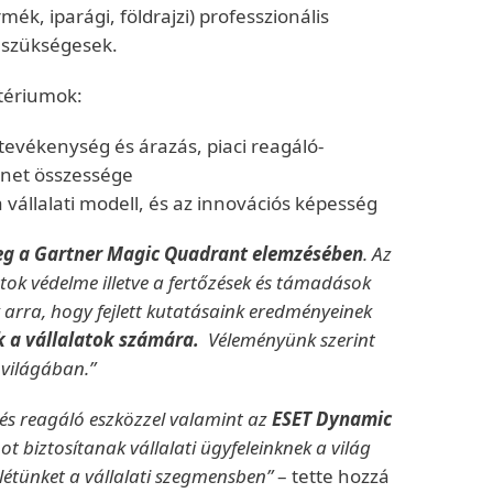
mék, iparági, földrajzi) professzionális
k szükségesek.
tériumok:
tevékenység és árazás, piaci reagáló-
enet összessége
a vállalati modell, és az innovációs képesség
meg a Gartner Magic Quadrant elemzésében
. Az
ntok védelme illetve a fertőzések és támadások
arra, hogy fejlett kutatásaink eredményeinek
k a vállalatok számára.
Véleményünk szerint
 világában.”
 és reagáló eszközzel valamint az
ESET Dynamic
t biztosítanak vállalati ügyfeleinknek a világ
nlétünket a vállalati szegmensben”
– tette hozzá