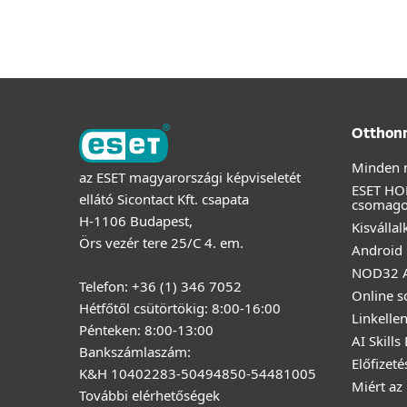
Otthon
Minden 
az ESET magyarországi képviseletét
ESET HO
ellátó Sicontact Kft. csapata
csomag
H-1106 Budapest,
Kisválla
Örs vezér tere 25/C 4. em.
Android 
NOD32 A
Telefon: +36 (1) 346 7052
Online s
Hétfőtől csütörtökig: 8:00-16:00
Linkelle
Pénteken: 8:00-13:00
AI Skills
Bankszámlaszám:
Előfizet
K&H 10402283-50494850-54481005
Miért az
További elérhetőségek