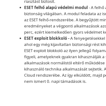
riasztást biztosít.
ESET felhő alapú védelmi modul
- A felh
biztonság világában. A modul feladata az i
az ESET felhő-rendszerébe. A begyűjtött min
eredményeket a végponti alkalmazások azonn
perc, ezért kiemelkedően gyors védelmet k
ESET exploit blokkoló -
A fenyegetésekkel 
ahol egy még kijavítatlan biztonsági rést 
ESET exploit blokkoló az ilyen jellegű folya
figyeli, amelyeknek gyakran kihasználják a 
alkalmazások normálistól eltérő működése e
kihasználó technika alkalmazását sejtetik. A
Cloud rendszerébe. Az így elküldött, majd
nem ismert 0. napi támadások is.