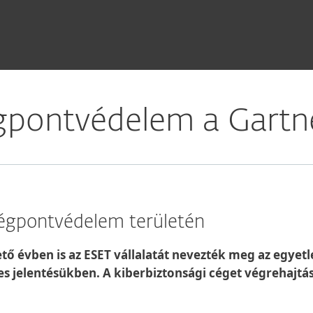
pontvédelem a Gartner
végpontvédelem területén
ő évben is az ESET vállalatát nevezték meg az egyetl
 jelentésükben. A kiberbiztonsági céget végrehajtási