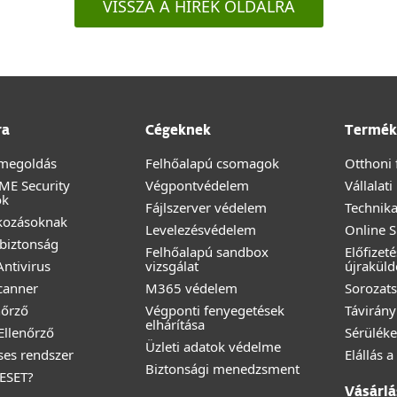
VISSZA A HÍREK OLDALRA
ra
Cégeknek
Termék
megoldás
Felhőalapú csomagok
Otthoni 
ME Security
Végpontvédelem
Vállalat
ok
Fájlszerver védelem
Technika
lkozásoknak
Levelezésvédelem
Online 
biztonság
Felhőalapú sandbox
Előfizet
ntivirus
vizsgálat
újraküld
canner
M365 védelem
Sorozats
nőrző
Végponti fenyegetések
Távirány
elhárítása
 Ellenőrző
Sérüléke
Üzleti adatok védelme
éses rendszer
Elállás 
Biztonsági menedzsment
 ESET?
Vásárlá