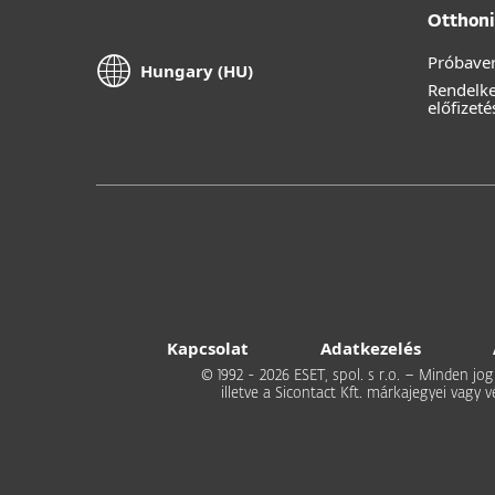
Otthoni 
Próbaver
Hungary (HU)
Rendelk
előfizeté
Kapcsolat
Adatkezelés
© 1992 - 2026 ESET, spol. s r.o. – Minden jog
illetve a Sicontact Kft. márkajegyei vagy 