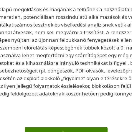
ő alapú megoldások és magának a felhőnek a használata e
smeretlen, potenciálisan rosszindulatú alkalmazások és 
tákat számos tesztnek és viselkedési analízisnek vetik a
al átveszik, nem kell megvárni a frissítést. A rendszer
épes nyújtani az újonnan felbukkanó fenyegetések ellen
szembeni előrelátás képességének többek között a 0. n
kihasználva lehet megfertőzni egy számítógépet egy még n
matokat és a kihasználásra irányuló technikákat is figyeli
sebezhetőségeit (pl. böngészők, PDF-olvasók, levelezőpro
setén az exploit blokkoló „figyelme” olyan eltérésekre
z ilyen jellegű folyamatok észlelésekor, blokkoláson felül
 pedig feldolgozott adatoknak köszönhetően pedig könn