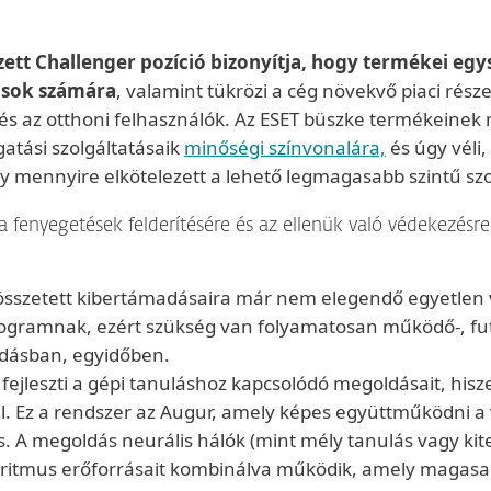
ett Challenger pozíció bizonyítja, hogy termékei egy
ások számára
, valamint tükrözi a cég növekvő piaci ré
k és az otthoni felhasználók. Az ESET büszke termékeine
atási szolgáltatásaik
minőségi színvonalára,
és úgy véli
y mennyire elkötelezett a lehető legmagasabb szintű szol
fenyegetések felderítésére és az ellenük való védekezésre
 összetett kibertámadásaira már nem elegendő egyetlen
programnak, ezért szükség van folyamatosan működő-, fu
dásban, egyidőben.
fejleszti a gépi tanuláshoz kapcsolódó megoldásait, his
l. Ez a rendszer az Augur, amely képes együttműködni a 
s. A megoldás neurális hálók (mint mély tanulás vagy kite
lgoritmus erőforrásait kombinálva működik, amely magasa