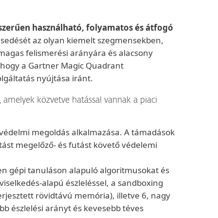
szerűen használható, folyamatos és átfogó
szesedését az olyan kiemelt szegmensekben,
k magas felismerési arányára és alacsony
, hogy a Gartner Magic Quadrant
gáltatás nyújtása iránt.
, amelyek közvetve hatással vannak a piaci
 védelmi megoldás alkalmazása. A támadások
tást megelőző- és futást követő védelemi
zen gépi tanuláson alapuló algoritmusokat és
viselkedés-alapú észleléssel, a sandboxing
rjesztett rövidtávú memória), illetve 6, nagy
bb észlelési arányt és kevesebb téves