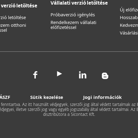
Vállalati verzió letöltése
verzió letöltése
Új előfi
Próbaverzió igénylés
zió letöltése
Hosszabb
Rendelkezem vállalati
ezem otthoni
Kedvez
előfizetéssel
ssel
Vásárlás
ÁSZF
Sütik kezelése
Jogi információk
 fenntartva. Az itt használt védjegyek, szerzői jog által védett tartalmak az
védjegyei, illetve szerzői jog vagy egyéb jogszabály által védett tartalmai.
disztribútora a Sicontact Kft.