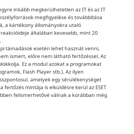
gyre inkább megkerülhetetlen az IT és az IT
veszélyforrások megfigyelése és továbbítása
lá, a kártékony állományokra utaló
 reakcióideje általában kevesebb, mint 20
.
api támadások esetén lehet hasznát venni,
em ismert, előre nem látható fertőzéssel. Az
, blokkolja. Ez a modul azokat a programokat
gramok, Flash Player stb.). Az ilyen
 összpontosul, amelyek egy sérülékenységet
 a fertőzés mintája is elküldésre kerül az ESET
yebben felismerhetővé válnak a korábban még